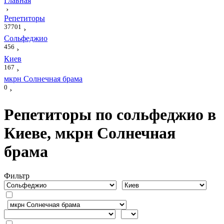
Главная
›
Репетиторы
37701
›
Сольфеджио
456
›
Киев
167
›
мкрн Солнечная брама
0
›
Репетиторы по сольфеджио в
Киеве, мкрн Солнечная
брама
Фильтр