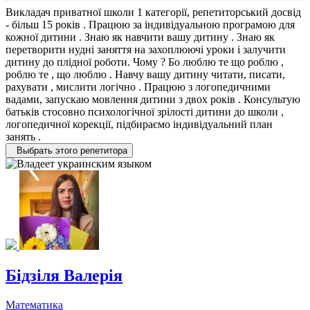
Викладач приватної школи 1 категорії, репетиторський досвід
- більш 15 років . Працюю за індивідуальною програмою для
кожної дитини . Знаю як навчити вашу дитину . Знаю як
перетворити нудні заняття на захоплюючі уроки і залучити
дитину до плідної роботи. Чому ? Бо люблю те що роблю ,
роблю те , що люблю . Навчу вашу дитину читати, писати,
рахувати , мислити логічно . Працюю з логопедичними
вадами, запускаю мовлення дитини з двох років . Консультую
батьків стосовно психологічної зрілості дитини до школи ,
логопедичної корекції, підбираємо індивідуальний план
занять .
Выбрать этого репетитора
Бідзіля Валерія
Математика