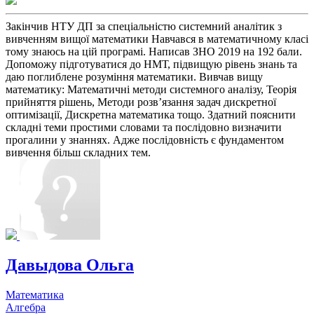
Закінчив НТУ ДП за спеціальністю системний аналітик з
вивченням вищої математики Навчався в математичному класі
тому знаюсь на цій програмі. Написав ЗНО 2019 на 192 бали.
Допоможу підготуватися до НМТ, підвищую рівень знань та
даю поглиблене розуміння математики. Вивчав вищу
математику: Математичні методи системного аналізу, Теорія
прийняття рішень, Методи розв’язання задач дискретної
оптимізації, Дискретна математика тощо. Здатний пояснити
складні теми простими словами та послідовно визначити
прогалини у знаннях. Адже послідовність є фундаментом
вивчення більш складних тем.
Давыдова Ольга
Математика
Алгебра