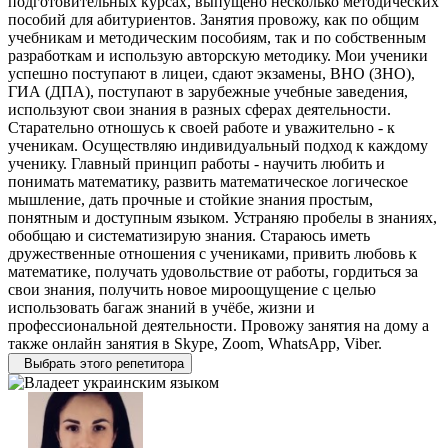
подготовительных курсах, выпущено несколько методических
пособий для абитуриентов. Занятия провожу, как по общим
учебникам и методическим пособиям, так и по собственным
разработкам и использую авторскую методику. Мои ученики
успешно поступают в лицеи, сдают экзамены, ВНО (ЗНО),
ГИА (ДПА), поступают в зарубежные учебные заведения,
используют свои знания в разных сферах деятельности.
Старательно отношусь к своей работе и уважительно - к
ученикам. Осуществляю индивидуальный подход к каждому
ученику. Главный принцип работы - научить любить и
понимать математику, развить математическое логическое
мышление, дать прочные и стойкие знания простым,
понятным и доступным языком. Устраняю пробелы в знаниях,
обобщаю и систематизирую знания. Стараюсь иметь
дружественные отношения с учениками, привить любовь к
математике, получать удовольствие от работы, гордиться за
свои знания, получить новое мироощущение с целью
использовать багаж знаний в учёбе, жизни и
профессиональной деятельности. Провожу занятия на дому а
также онлайн занятия в Skype, Zoom, WhatsApp, Viber.
Выбрать этого репетитора