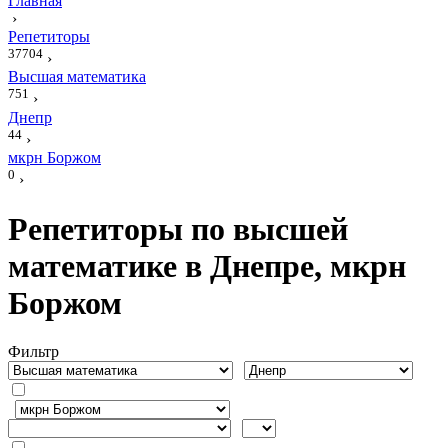
Главная
›
Репетиторы
37704
›
Высшая математика
751
›
Днепр
44
›
мкрн Боржом
0
›
Репетиторы по высшей
математике в Днепре, мкрн
Боржом
Фильтр