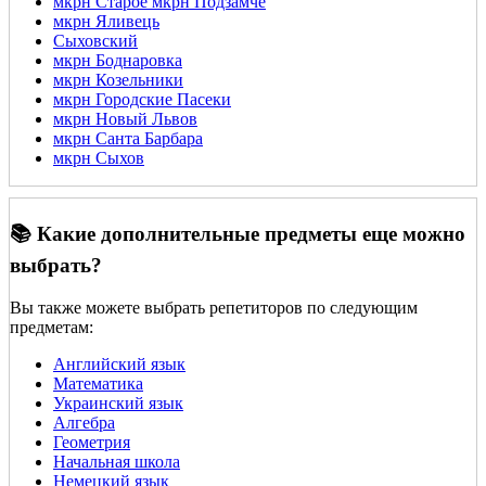
мкрн Старое мкрн Подзамче
мкрн Яливець
Сыховский
мкрн Боднаровка
мкрн Козельники
мкрн Городские Пасеки
мкрн Новый Львов
мкрн Санта Барбара
мкрн Сыхов
📚 Какие дополнительные предметы еще можно
выбрать?
Вы также можете выбрать репетиторов по следующим
предметам:
Английский язык
Математика
Украинский язык
Алгебра
Геометрия
Начальная школа
Немецкий язык