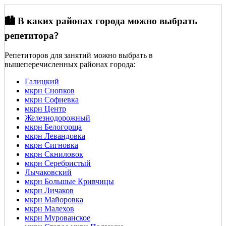
🏙️ В каких районах города можно выбрать
репетитора?
Репетиторов для занятий можно выбрать в
вышеперечисленных районах города:
Галицкий
мкрн Снопков
мкрн Софиевка
мкрн Центр
Железнодорожный
мкрн Белогорща
мкрн Левандовка
мкрн Сигновка
мкрн Скниловок
мкрн Серебристый
Лычаковский
мкрн Большые Кривчицы
мкрн Личаков
мкрн Майоровка
мкрн Малехов
мкрн Мурованское