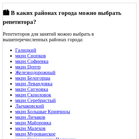
🏙️ В каких районах города можно выбрать
репетитора?
Репетиторов для занятий можно выбрать в
вышеперечисленных районах города:
Галицкий
мкрн Снопков
мкрн Софиевка
мкрн Центр
Железнодорожный
мкрн Белогорща
мкрн Левандовка
мкрн Сигновка
мкрн Скниловок
мкрн Серебристый
Лычаковский
мкрн Большые Кривчицы
мкрн Личаков
мкрн Майоровка
мкрн Малехов
мкрн Мурованское