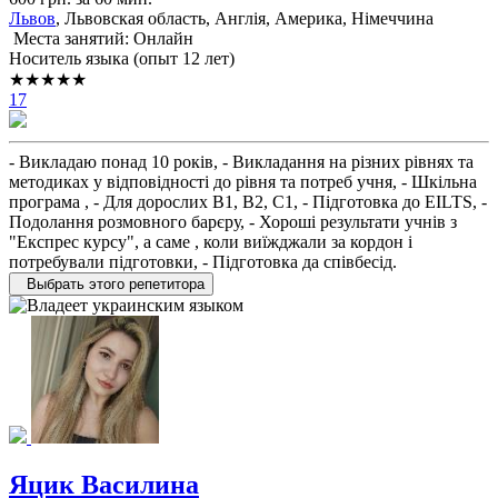
Львов
, Львовская область, Англія, Америка, Німеччина
Места занятий: Онлайн
Носитель языка (опыт 12 лет)
★★★★★
17
- Викладаю понад 10 років, - Викладання на різних рівнях та
методиках у відповідності до рівня та потреб учня, - Шкільна
програма , - Для дорослих B1, B2, C1, - Підготовка до EILTS, -
Подолання розмовного барєру, - Хороші результати учнів з
"Експрес курсу", а саме , коли виїжджали за кордон і
потребували підготовки, - Підготовка да співбесід.
Выбрать этого репетитора
Яцик Василина