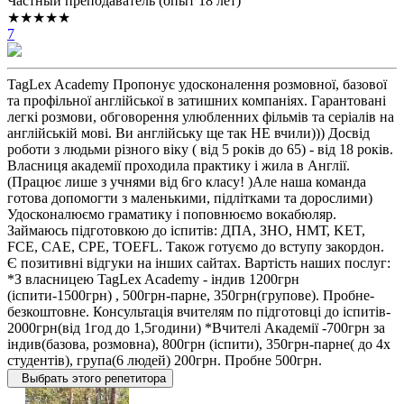
Частный преподаватель (опыт 18 лет)
★★★★★
7
TagLex Academy Пропонує удосконалення розмовної, базової
та профільної англійської в затишних компаніях. Гарантовані
легкі розмови, обговорення улюбленних фільмів та серіалів на
англійській мові. Ви англійську ще так НЕ вчили))) Досвід
роботи з людьми різного віку ( від 5 років до 65) - від 18 років.
Власниця академії проходила практику і жила в Англії.
(Працює лише з учнями від 6го класу! )Але наша команда
готова допомогти з маленькими, підлітками та дорослими)
Удосконалюємо граматику і поповнюємо вокабюляр.
Займаюсь підготовкою до іспитів: ДПА, ЗНО, НМТ, KET,
FCE, CAE, CPE, TOEFL. Також готуємо до вступу закордон.
Є позитивні відгуки на інших сайтах. Вартість наших послуг:
*З власницею TagLex Academy - індив 1200грн
(іспити-1500грн) , 500грн-парне, 350грн(групове). Пробне-
безкоштовне. Консультація вчителям по підготовці до іспитів-
2000грн(від 1год до 1,5години) *Вчителі Академії -700грн за
індив(базова, розмовна), 800грн (іспити), 350грн-парне( до 4х
студентів), група(6 людей) 200грн. Пробне 500грн.
Выбрать этого репетитора