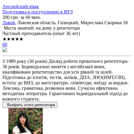
Английский язык
Подготовка к поступлению в ВУЗ
200 грн. за 60 мин.
Львов
, Львовская область, Галицкий, Мирослава Скорика 18
Места занятий: на дому у репетитора
Частный преподаватель (опыт 36 лет)
★★★★★
60
З 1989 року (36 років) Досвід роботи приватного репетитора-
36 років. Індивідуальні заняття з англійської мови,
кваліфіковане репетиторство для усіх рівней та цілей.
Підготовка до іспитів, тестів, заліків, ДПА, ЗНО(НМТ,ЄВІ),
вступу до ВНЗ, до магістратури, співбесіди, виїзду за кордон.
Лексика, граматика, розмовна мова. Сучасна ефективна
методична лiтература. Гарантовано iндивідуальний пiдхiд до
кожного студента.
Выбрать этого репетитора