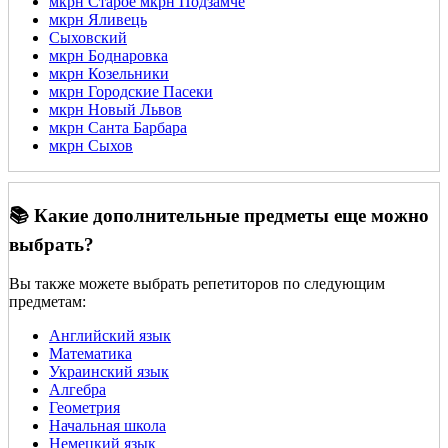
мкрн Старое мкрн Подзамче
мкрн Яливець
Сыховский
мкрн Боднаровка
мкрн Козельники
мкрн Городские Пасеки
мкрн Новый Львов
мкрн Санта Барбара
мкрн Сыхов
📚 Какие дополнительные предметы еще можно
выбрать?
Вы также можете выбрать репетиторов по следующим
предметам:
Английский язык
Математика
Украинский язык
Алгебра
Геометрия
Начальная школа
Немецкий язык