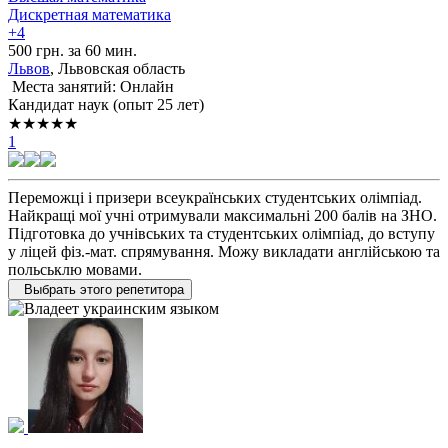
Дискретная математика
+4
500 грн. за 60 мин.
Львов
, Львовская область
Места занятий: Онлайн
Кандидат наук (опыт 25 лет)
★★★★★
1
Переможці і призери всеукраїнських студентських олімпіад.
Найкращі мої учні отримували максимальні 200 балів на ЗНО.
Підготовка до учнівських та студентських олімпіад, до вступу
у ліцей фіз.-мат. спрямування. Можу викладати англійською та
польськлю мовами.
Выбрать этого репетитора