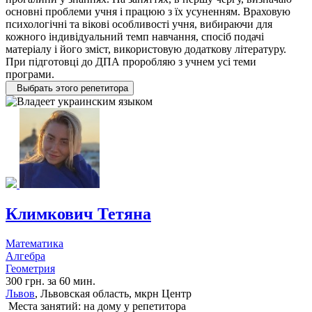
основні проблеми учня і працюю з їх усуненням. Враховую
психологічні та вікові особливості учня, вибираючи для
кожного індивідуальний темп навчання, спосіб подачі
матеріалу і його зміст, використовую додаткову літературу.
При підготовці до ДПА проробляю з учнем усі теми
програми.
Выбрать этого репетитора
Климкович Тетяна
Математика
Алгебра
Геометрия
300 грн. за 60 мин.
Львов
, Львовская область, мкрн Центр
Места занятий: на дому у репетитора