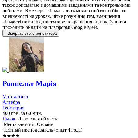
також допомагаю з домашніми завданнями та контрольними
роботами. Вже через кілька занять можна побачити більше
впевненості на уроках, чітке розуміння тем, зменшення
кількості помилок, поступове покращення оцінок. Заняття
проходить онлайн на платформі Google Meet.
Выбрать этого репетитора
Роппельт Марія
Математика
Алгебра
Геометрия
400 грн. за 60 мин.
Львов
, Львовская область
Места занятий: Онлайн
Частный преподаватель (опыт 4 года)
★★★★