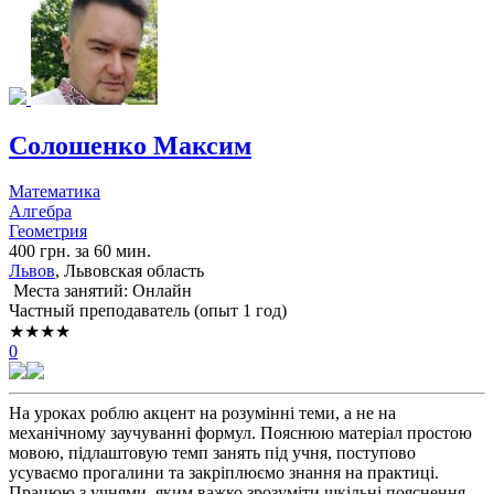
Солошенко Максим
Математика
Алгебра
Геометрия
400 грн. за 60 мин.
Львов
, Львовская область
Места занятий: Онлайн
Частный преподаватель (опыт 1 год)
★★★★
0
На уроках роблю акцент на розумінні теми, а не на
механічному заучуванні формул. Пояснюю матеріал простою
мовою, підлаштовую темп занять під учня, поступово
усуваємо прогалини та закріплюємо знання на практиці.
Працюю з учнями, яким важко зрозуміти шкільні пояснення,