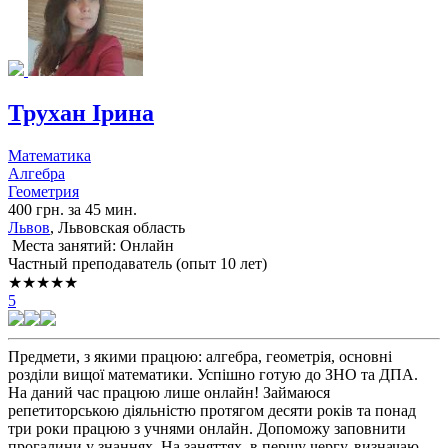
Трухан Ірина
Математика
Алгебра
Геометрия
400 грн. за 45 мин.
Львов
, Львовская область
Места занятий: Онлайн
Частный преподаватель (опыт 10 лет)
★★★★★
5
Предмети, з якими працюю: алгебра, геометрія, основні
розділи вищої математики. Успішно готую до ЗНО та ДПА.
На даний час працюю лише онлайн! Займаюся
репетиторською діяльністю протягом десяти років та понад
три роки працюю з учнями онлайн. Допоможу заповнити
прогалини у знаннях. На заняттях, в першу чергу, визначаю