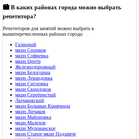
🏙️ В каких районах города можно выбрать
репетитора?
Репетиторов для занятий можно выбрать в
вышеперечисленных районах города:
Галицкий
мкрн Снопков
мкрн Софиевка
мкрн Центр
Железнодорожный
мкрн Белогорща
мкрн Левандовка
мкрн Сигновка
мкрн Скниловок
мкрн Серебристый
Лычаковский
мкрн Большые Кривчицы
мкрн Личаков
мкрн Майоровка
мкрн Малехов
мкрн Мурованское
мкрн Старое мкрн Подзамче