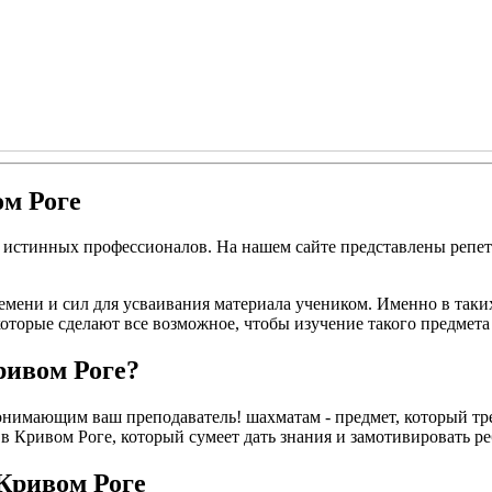
ом Роге
т истинных профессионалов. На нашем сайте представлены репе
емени и сил для усваивания материала учеником. Именно в таки
оторые сделают все возможное, чтобы изучение такого предмет
ривом Роге?
нимающим ваш преподаватель! шахматам - предмет, который треб
 Кривом Роге, который сумеет дать знания и замотивировать ребенк
Кривом Роге