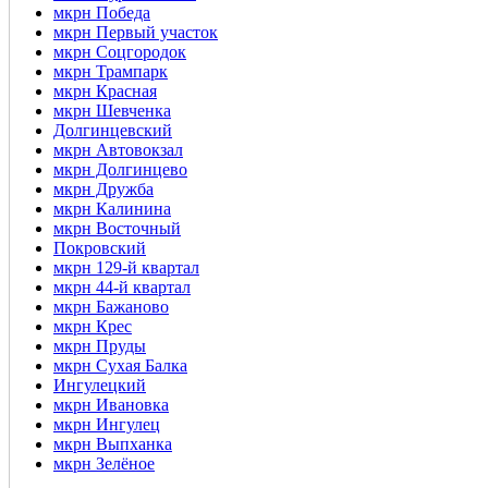
мкрн Победа
мкрн Первый участок
мкрн Соцгородок
мкрн Трампарк
мкрн Красная
мкрн Шевченка
Долгинцевский
мкрн Автовокзал
мкрн Долгинцево
мкрн Дружба
мкрн Калинина
мкрн Восточный
Покровский
мкрн 129-й квартал
мкрн 44-й квартал
мкрн Бажаново
мкрн Крес
мкрн Пруды
мкрн Сухая Балка
Ингулецкий
мкрн Ивановка
мкрн Ингулец
мкрн Выпханка
мкрн Зелёное