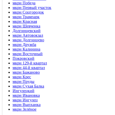
мкрн Победа
мкрн Первый участок
мкрн Соцгородок
мкрн Трампарк
мкрн Красная
мкрн Шевченка
Долгинцевский
мкрн Автовокзал
мкрн Долгинцево
мкрн Дружба
мкрн Калинина
мкрн Восточный
Покровский
мкрн 129-й квартал
мкрн 44-й квартал
мкрн Бажаново
мкрн Крес
мкрн Пруды
мкрн Сухая Балка
Ингулецкий
мкрн Ивановка
мкрн Ингулец
мкрн Выпханка
мкрн Зелёное