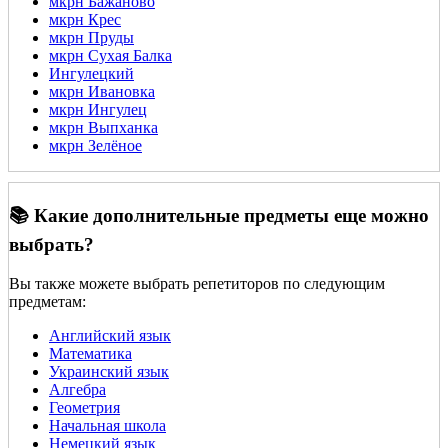
мкрн Бажаново
мкрн Крес
мкрн Пруды
мкрн Сухая Балка
Ингулецкий
мкрн Ивановка
мкрн Ингулец
мкрн Выпханка
мкрн Зелёное
📚 Какие дополнительные предметы еще можно
выбрать?
Вы также можете выбрать репетиторов по следующим
предметам:
Английский язык
Математика
Украинский язык
Алгебра
Геометрия
Начальная школа
Немецкий язык