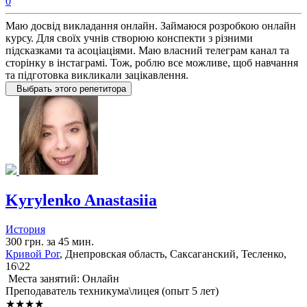
0
Маю досвід викладання онлайн. Займаюся розробкою онлайн
курсу. Для своїх учнів створюю конспекти з різними
підсказками та асоціаціями. Маю власний телеграм канал та
сторінку в інстаграмі. Тож, роблю все можливе, щоб навчання
та підготовка викликали зацікавлення.
Выбрать этого репетитора
Kyrylenko Anastasiia
История
300 грн. за 45 мин.
Кривой Рог
, Днепровская область, Саксаганский, Тесленко,
16\22
Места занятий: Онлайн
Преподаватель техникума\лицея (опыт 5 лет)
★★★★