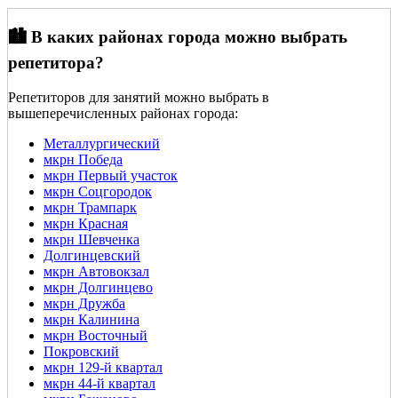
🏙️ В каких районах города можно выбрать
репетитора?
Репетиторов для занятий можно выбрать в
вышеперечисленных районах города:
Металлургический
мкрн Победа
мкрн Первый участок
мкрн Соцгородок
мкрн Трампарк
мкрн Красная
мкрн Шевченка
Долгинцевский
мкрн Автовокзал
мкрн Долгинцево
мкрн Дружба
мкрн Калинина
мкрн Восточный
Покровский
мкрн 129-й квартал
мкрн 44-й квартал