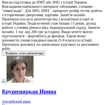
Якісна підготовка до НМТ або ЗНО з історії України.
Викладання навчального матеріалу таблицями, схемами -
"ніякої води". Для ЗНО, НМТ - пріоритет розбір тестів, робота
з історичними джерелами, картами. Заняття онлайн.
Пропоную послуги репетиторства з всесвітньої історії та
історії України. Педагогічний стаж більше 15 років, досвід
роботи з учнями різного віку. Індивідуальний підхід. Заняття
онлайн. 1 час -від 200 грн за годину. Якщо хочете якісно
підготуватися - звертайтесь до фахівця. Також можу
допомогти учням середньої школи (5-9 класи) по історії.
Пропоную допомогу по написанню курсових та дипломних
робіт.
Выбрать этого репетитора
Крушеницкая Ирина
Английский язык