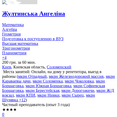
Жултинська Ангеліна
Математика
Алгебра
Геометрия
Подготовка к поступлению в ВУЗ
Высшая математика
Тригонометрия
Планиметрия
+4
200 грн. за 60 мин.
Киев
, Киевская область,
Соломенский
Места занятий: Онлайн, на дому у репетитора, выезд в
районы (
мкрн Отрадный
,
мкрн Железнодорожнй массив
,
мкрн
Караваевы дачи
,
мкрн Соломенка
,
мкрн Чоколовка
,
мкрн
Борщаговка
,
мкрн Южная Борщаговка
,
мкрн Софиевская
Борщаговка
,
мкрн Берестейская
,
мкрн Дорогожичи
,
мкрн Ж/Д
вокзал
,
мкрн КПИ
,
мкрн Нивки
,
мкрн Сырец
,
мкрн
Шулявка
+12
)
Частный преподаватель (опыт 3 года)
★★★★
0