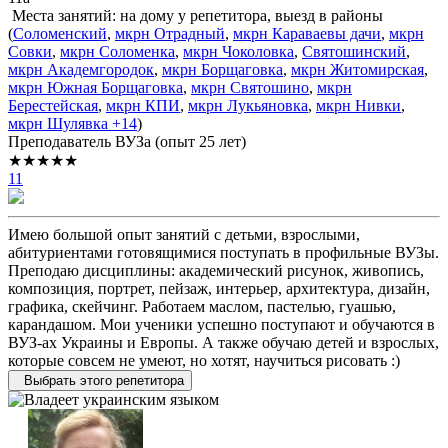
Места занятий: на дому у репетитора, выезд в районы
(
Соломенский
,
мкрн Отрадный
,
мкрн Караваевы дачи
,
мкрн
Совки
,
мкрн Соломенка
,
мкрн Чоколовка
,
Святошинский
,
мкрн Академгородок
,
мкрн Борщаговка
,
мкрн Житомирская
,
мкрн Южная Борщаговка
,
мкрн Святошино
,
мкрн
Берестейская
,
мкрн КПИ
,
мкрн Лукьяновка
,
мкрн Нивки
,
мкрн Шулявка
+14
)
Преподаватель ВУЗа (опыт 25 лет)
★★★★★
11
Имею большой опыт занятий с детьми, взрослыми,
абитуриентами готовящимися поступать в профильные ВУЗы.
Преподаю дисциплины: академический рисунок, живопись,
композиция, портрет, пейзаж, интерьер, архитектура, дизайн,
графика, скейчинг. Работаем маслом, пастелью, гуашью,
карандашом. Мои ученики успешно поступают и обучаются в
ВУЗ-ах Украины и Европы. А также обучаю детей и взрослых,
которые совсем не умеют, но хотят, научиться рисовать :)
Выбрать этого репетитора