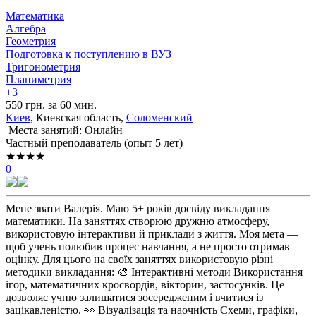
Математика
Алгебра
Геометрия
Подготовка к поступлению в ВУЗ
Тригонометрия
Планиметрия
+3
550 грн. за 60 мин.
Киев
, Киевская область,
Соломенский
Места занятий: Онлайн
Частный преподаватель (опыт 5 лет)
★★★★
0
Мене звати Валерія. Маю 5+ років досвіду викладання
математики. На заняттях створюю дружню атмосферу,
використовую інтерактиви й приклади з життя. Моя мета —
щоб учень полюбив процес навчання, а не просто отримав
оцінку. Для цього на своїх заняттях використовую різні
методики викладання: 🎨 Інтерактивні методи Використання
ігор, математичних кросвордів, вікторин, застосунків. Це
дозволяє учню залишатися зосередженим і вчитися із
зацікавленістю. 👀 Візуалізація та наочність Схеми, графіки,