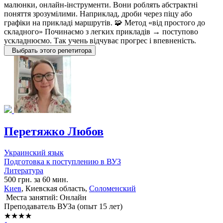
малюнки, онлайн-інструменти. Вони роблять абстрактні
поняття зрозумілими. Наприклад, дроби через піцу або
графіки на прикладі маршрутів. 🧩 Метод «від простого до
складного» Починаємо з легких прикладів → поступово
ускладнюємо. Так учень відчуває прогрес і впевненість.
Выбрать этого репетитора
Перетяжко Любов
Украинский язык
Подготовка к поступлению в ВУЗ
Литература
500 грн. за 60 мин.
Киев
, Киевская область,
Соломенский
Места занятий: Онлайн
Преподаватель ВУЗа (опыт 15 лет)
★★★★