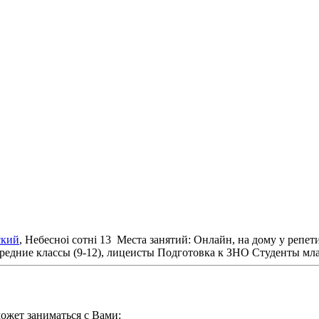
ский
, Небесноі сотні 13
Места занятий: Онлайн, на дому у репет
редние классы (9-12), лицеисты
Подготовка к ЗНО
Студенты мл
ожет заниматься с Вами: