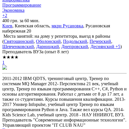
Программирование
Экономика
+2
400 грн. за 60 мин.
Киев
, Киевская область,
мкрн Русановка
, Русановская
набережная 20
Места занятий: на дому у репетитора, выезд в районы
(
Святошинский
,
Оболонский
,
Подольский
,
Печерский
,
Шевченковский
,
Дарницкий
,
Днепровский
,
Деснянский
+5
)
Преподаватель ВУЗа (опыт 8 лет)
★★★★
1
2011-2012 IBM QDTS, тренинговый центр, Тренер по
системам MQ Manager 2012- Перспектива 21 век, учебный
центр, Тренер по языкам программирования С++, С#, Python и
основы алгоритмирования. Работал с детьми от 8 до 17 лет, а
также со студентами. Курсы повышения квалификации. 2013-
2017 Универ Infopulse, учебный центр Тренер по языкам
программирования Python и Java. Также вел курсы QA. 2014-
Kids Science Lab, учебный центр. 2018 - НАУ ННИИОТ, ВУЗ.
Преподаватель "Современные информационные технологии".
Управляющий проектом "IT CLUB NAU"