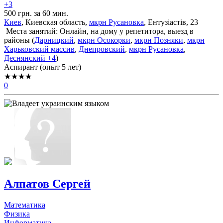
+3
500 грн. за 60 мин.
Киев
, Киевская область,
мкрн Русановка
, Ентузіастів, 23
Места занятий: Онлайн, на дому у репетитора, выезд в
районы (
Дарницкий
,
мкрн Осокорки
,
мкрн Позняки
,
мкрн
Харьковский массив
,
Днепровский
,
мкрн Русановка
,
Деснянский
+4
)
Аспирант (опыт 5 лет)
★★★★
0
Алпатов Сергей
Математика
Физика
Информатика