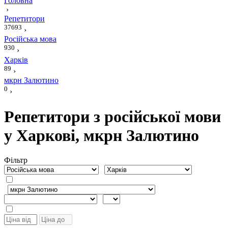
Головна
›
Репетитори
37693
›
Російська мова
930
›
Харків
89
›
мкрн Залютино
0
›
Репетитори з російської мови
у Харкові, мкрн Залютино
Фiльтр