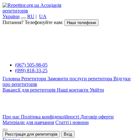
Асоціація
репетиторів
України
RU
|
UA
Питання? Телефонуйте нам:
Наші телефони
(067) 505-98-05
(099) 818-33-25
Головна
Репетитори
Замовити послуги репетитора
Відгуки
про репетиторів
Вакансії для репетиторів
Наші контакти
Увійти
Про нас
Політика конфіденційності
Договір оферти
Матеріали для навчання
Статті і новини
Реєстрація для репетиторів
Вхід