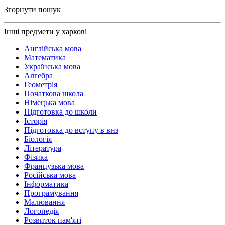
Згорнути пошук
Інші предмети у харкові
Англійська мова
Математика
Українська мова
Алгебра
Геометрія
Початкова школа
Німецька мова
Підготовка до школи
Історія
Підготовка до вступу в внз
Біологія
Література
Фізика
Французька мова
Російська мова
Інформатика
Програмування
Малювання
Логопедія
Розвиток пам'яті