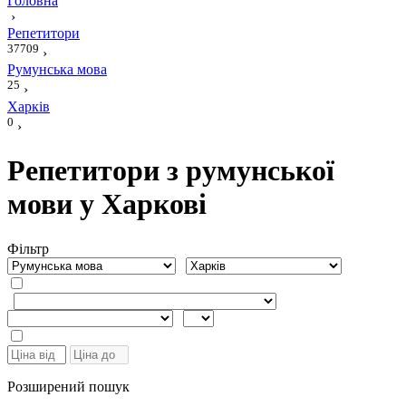
Головна
›
Репетитори
37709
›
Румунська мова
25
›
Харків
0
›
Репетитори з румунської
мови у Харкові
Фiльтр
Розширений пошук