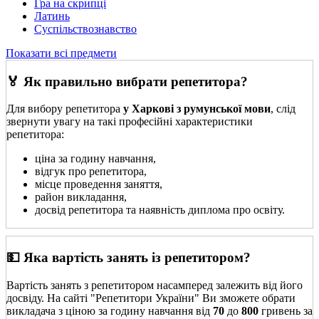
Гра на скрипці
Латинь
Суспільствознавство
Показати всі предмети
🏅 Як правильно вибрати репетитора?
Для вибору репетитора
у Харкові з румунської мови
, слід
звернути увагу на такі професійні характеристики
репетитора:
ціна за годину навчання,
відгук про репетитора,
місце проведення заняття,
район викладання,
досвід репетитора та наявність диплома про освіту.
💵 Яка вартість занять із репетитором?
Вартість занять з репетитором насамперед залежить від його
досвіду. На сайті "Репетитори України" Ви зможете обрати
викладача з ціною за годину навчання від
70
до
800
гривень за