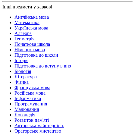
Інші предмети у харкові
Англійська мова
Математика
Українська мова
Алгебра
Геометрія
Початкова школа
Німецька мова
Підготовка до школи
Історія
Підготовка до вступу в внз
Біологія
Література
Фізика
Французька мова
Російська мова
Інформатика
Програмування
Малювання
Логопедія
Розвиток пам'яті
Акторська майстерність
Ораторське мистецтво