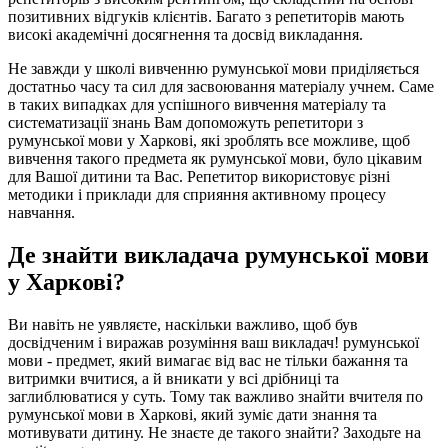
позитивних відгуків клієнтів. Багато з репетиторів мають
високі академічні досягнення та досвід викладання.
Не завжди у школі вивченню румунської мови приділяється
достатньо часу та сил для засвоювання матеріалу учнем. Саме
в таких випадках для успішного вивчення матеріалу та
систематизації знань Вам допоможуть репетитори з
румунської мови у Харкові, які зроблять все можливе, щоб
вивчення такого предмета як румунської мови, було цікавим
для Вашої дитини та Вас. Репетитор використовує різні
методики і приклади для сприяння активному процесу
навчання.
Де знайти викладача румунської мови
у Харкові?
Ви навіть не уявляєте, наскільки важливо, щоб був
досвідченим і виражав розуміння ваш викладач! румунської
мови - предмет, який вимагає від вас не тільки бажання та
витримки вчитися, а й вникати у всі дрібниці та
заглиблюватися у суть. Тому так важливо знайти вчителя по
румунської мови в Харкові, який зуміє дати знання та
мотивувати дитину. Не знаєте де такого знайти? Заходьте на