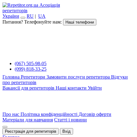
Асоціація
репетиторів
України
RU
|
UA
Питання? Телефонуйте нам:
Наші телефони
(067) 505-98-05
(099) 818-33-25
Головна
Репетитори
Замовити послуги репетитора
Відгуки
про репетиторів
Вакансії для репетиторів
Наші контакти
Увійти
Про нас
Політика конфіденційності
Договір оферти
Матеріали для навчання
Статті і новини
Реєстрація для репетиторів
Вхід