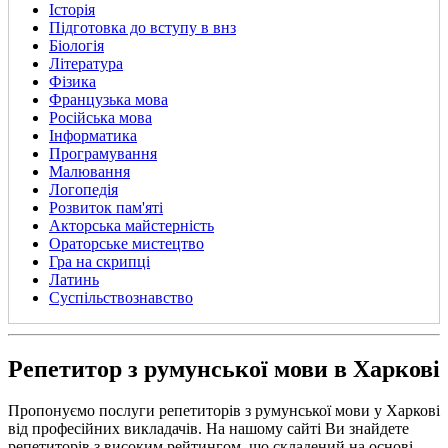
Історія
Підготовка до вступу в внз
Біологія
Література
Фізика
Французька мова
Російська мова
Інформатика
Програмування
Малювання
Логопедія
Розвиток пам'яті
Акторська майстерність
Ораторське мистецтво
Гра на скрипці
Латинь
Суспільствознавство
Репетитор з румунської мови в Харкові
Пропонуємо послуги репетиторів з румунської мови у Харкові
від професійних викладачів. На нашому сайті Ви знайдете
репетиторів з високим рейтингом, що складений на основі