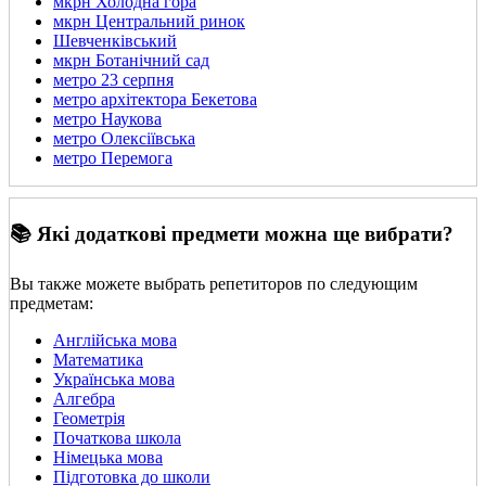
мкрн Холодна гора
мкрн Центральний ринок
Шевченківський
мкрн Ботанічний сад
метро 23 серпня
метро архітектора Бекетова
метро Наукова
метро Олексіївська
метро Перемога
📚 Які додаткові предмети можна ще вибрати?
Вы также можете выбрать репетиторов по следующим
предметам:
Англійська мова
Математика
Українська мова
Алгебра
Геометрія
Початкова школа
Німецька мова
Підготовка до школи