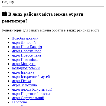
годину.
🏙️ В яких районах міста можна обрати
репетитора?
Репетиторів для занять можна обрати в таких районах міста:
Новобаварський
мкрн Липовий
мкрн Нова Баварія
мкрн Новожаново
мкрн Новоселівка
мкрн Пилипівка
мкрн Минутка
Холодногірський
мкрн Іванівка
мкрн Історичний музей
мкрн Гієвка
мкрн Залютино
мкрн площа Конституції
мкрн Південний вокзал
мкрн Сортувальний
Таборово