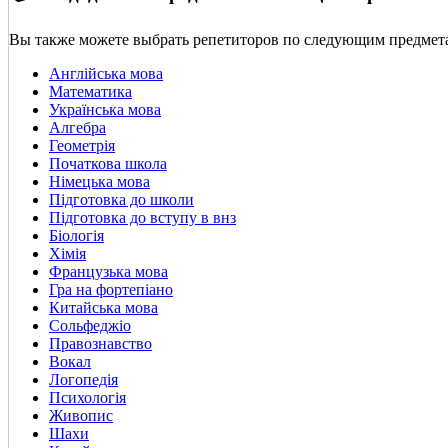
Вы также можете выбрать репетиторов по следующим предмет
Англійська мова
Математика
Українська мова
Алгебра
Геометрія
Початкова школа
Німецька мова
Підготовка до школи
Підготовка до вступу в внз
Біологія
Хімія
Французька мова
Гра на фортепіано
Китайська мова
Сольфеджіо
Правознавство
Вокал
Логопедія
Психологія
Живопис
Шахи