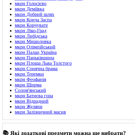
мкрн Голосієво
мкрн Деміївка
мкрн Добрий шлях
мкрн Конча Заспа
мкрн Корчувате
мкрн Ліко-Град
мкрн Либідська
мкрн Мишоловка
мкрн Олімпійський
мкрн Палац Україна
мкрн Паньківщина
мкрн Площа Льва Толстого
мкрн Сонячна брама
мкрн Теремки
мкрн Феофанія
мкрн Ширма
Солом'янський
мкрн Батиєва гора
мкрн Відрадний
мкрн Жуляни
мкрн Залізничний масив
📚 Які додаткові предмети можна ще вибрати?