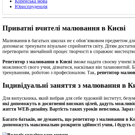
Корейська мова
Юриспруденція
Приватні вчителі малювання в Києві
Малювання в багатьох школах не є обов’язковим предметом для 
допомагає тренувати візуальне сприйняття світу. Дітям достатнь
перетворити звичайний процес творчості в справжнє мистецтво,
Репетитор з малювання в Києві
зможе надати своєму учневі 
можливості свого учня, дізнатися, наскільки він талановитий. 
тренуванням, роботою з професіоналом. Так,
репетитор малюв
Індивідуальні заняття з малювання в К
Для випускника, який вибрав для себе художній інститут, безум
які допоможуть в досягненні високих цілей, дадуть можливі
життя WEB-дизайну. Вартість таких уроків невелика. Зараз 
Багато батьків, не думають, що
репетитор з малювання в Ки
допоможуть максимально розкрити здібності учня, і будуть с