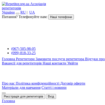
Асоціація
репетиторів
України
RU
|
UA
Питання? Телефонуйте нам:
Наші телефони
(067) 505-98-05
(099) 818-33-25
Головна
Репетитори
Замовити послуги репетитора
Відгуки про
Вакансії для репетиторів
Наші контакти
Увійти
Про нас
Політика конфіденційності
Договір оферти
Матеріали для навчання
Статті і новини
Реєстрація для репетиторів
Вхід
Головна