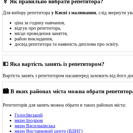
🏅 Як правильно вибрати репетитора?
Для вибору репетитора
у Києві з малювання
, слід звернути у
ціна за годину навчання,
відгук про репетитора,
місце проведення заняття,
район викладання,
досвід репетитора та наявність диплома про освіту.
💵 Яка вартість занять із репетитором?
Вартість занять з репетитором насамперед залежить від його до
🏙️ В яких районах міста можна обрати репетитор
Репетиторів для занять можна обрати в таких районах міста:
Голосіївський
мкрн Іподром
мкрн Васильківська
мкрн Виставковий центр (ВДНГ)