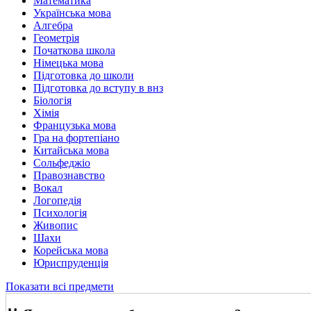
Математика
Українська мова
Алгебра
Геометрія
Початкова школа
Німецька мова
Підготовка до школи
Підготовка до вступу в внз
Біологія
Хімія
Французька мова
Гра на фортепіано
Китайська мова
Сольфеджіо
Правознавство
Вокал
Логопедія
Психологія
Живопис
Шахи
Корейська мова
Юриспруденція
Показати всі предмети