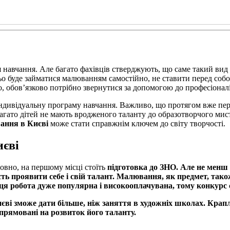
навчання. Але багато фахівців стверджують, що саме такий вид 
о буде займатися малюванням самостійно, не ставити перед собою 
 обов’язково потрібно звернутися за допомогою до професіоналі
індивідуальну програму навчання. Важливо, що протягом вже пе
Багато дітей не мають вродженого таланту до образотворчого мис
ання в Києві
може стати справжнім ключем до світу творчості.
иєві
овно, на першому місці стоїть
підготовка до ЗНО.
Але не менш 
сть проявити себе і свій талант. Малювання, як предмет, та
ця робота дуже популярна і високооплачувана, тому конкурс с
єві
зможе дати більше, ніж заняття в художніх школах. Краплі
прямовані на розвиток його таланту.