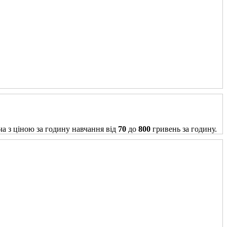
ча з ціною за годину навчання від
70
до
800
гривень за годину.