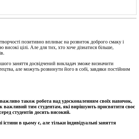
творчості позитивно впливає на розвиток доброго смаку і
високі цілі. Але для тих, хто хоче дізнатися більше,
в.
ршого заняття досвідчений викладач зможе визначити
тецтва, але можуть розвинути його в собі, завдяки постійним
важливо також робота над удосконаленням своїх навичок,
кож важливий тим студентам, які вирішують присвятити своє
еред студентів досить високий.
 істини в цьому є, але тільки індивідуальні заняття