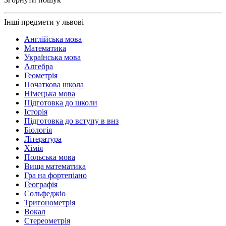
Інші предмети у львові
Англійська мова
Математика
Українська мова
Алгебра
Геометрія
Початкова школа
Німецька мова
Підготовка до школи
Історія
Підготовка до вступу в внз
Біологія
Література
Хімія
Польська мова
Вища математика
Гра на фортепіано
Географія
Сольфеджіо
Тригонометрія
Вокал
Стереометрія