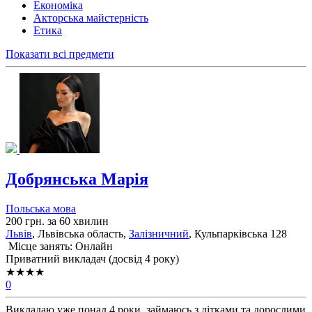
Економіка
Акторська майстерність
Етика
Показати всі предмети
Добрянська Марія
Польська мова
200 грн. за 60 хвилин
Львів
, Львiвська область,
Залізничний
, Кульпарківська 128
Місце занять: Онлайн
Приватний викладач (досвід 4 року)
★★★★
0
Викладаю уже понад 4 роки, займаюсь з дітками та дорослими