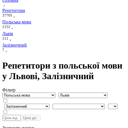
Головна
›
Репетитори
37705
›
Польська мова
1152
›
Львів
111
›
Залізничний
7
›
Репетитори з польської мови
у Львові, Залізничний
Фiльтр
Згорнути пошук