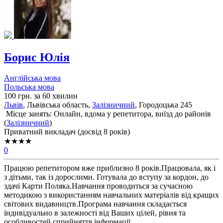
Борис Юлія
Англійська мова
Польська мова
100 грн. за 60 хвилин
Львів
, Львiвська область,
Залізничний
, Городоцька 245
Місце занять: Онлайн, вдома у репетитора, виїзд до районів
(
Залізничний
)
Приватний викладач (досвід 8 років)
★★★★
0
Працюю репетитором вже приблизно 8 років.Працювала, як і
з дітьми, так із дорослими. Готувала до вступу за кордон, до
здачі Карти Поляка.Навчання проводиться за сучасною
методикою з використанням навчальних матеріалів від кращих
світових видавництв.Програма навчання складається
індивідуально в залежності від Ваших цілей, рівня та
особливостей сприйняття інформації.