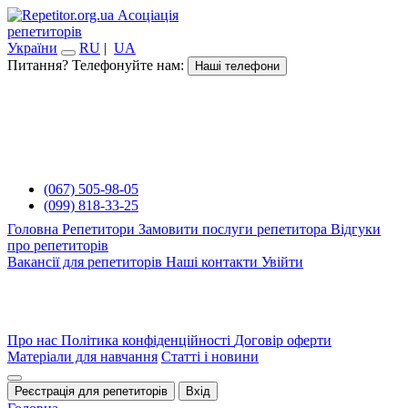
Асоціація
репетиторів
України
RU
|
UA
Питання? Телефонуйте нам:
Наші телефони
(067) 505-98-05
(099) 818-33-25
Головна
Репетитори
Замовити послуги репетитора
Відгуки
про репетиторів
Вакансії для репетиторів
Наші контакти
Увійти
Про нас
Політика конфіденційності
Договір оферти
Матеріали для навчання
Статті і новини
Реєстрація для репетиторів
Вхід