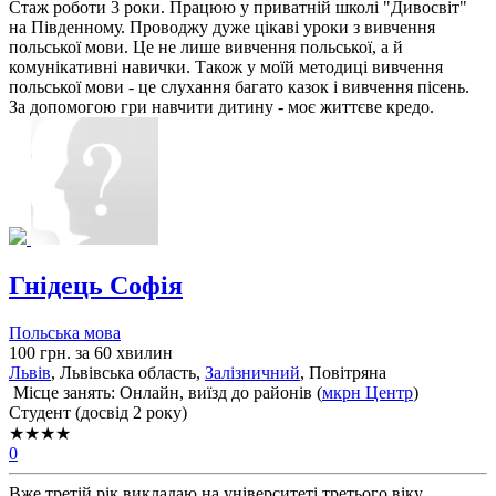
Стаж роботи 3 роки. Працюю у приватній школі "Дивосвіт"
на Південному. Проводжу дуже цікаві уроки з вивчення
польської мови. Це не лише вивчення польської, а й
комунікативні навички. Також у моїй методиці вивчення
польської мови - це слухання багато казок і вивчення пісень.
За допомогою гри навчити дитину - моє життєве кредо.
Гнідець Софія
Польська мова
100 грн. за 60 хвилин
Львів
, Львiвська область,
Залізничний
, Повітряна
Місце занять: Онлайн, виїзд до районів (
мкрн Центр
)
Cтудент (досвід 2 року)
★★★★
0
Вже третій рік викладаю на університеті третього віку