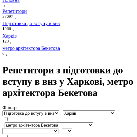
Головна
›
Репетитори
37697
›
Підготовка до вступу в внз
1966
›
Харків
128
›
метро архітектора Бекетова
0
›
Репетитори з підготовки до
вступу в внз у Харкові, метро
архітектора Бекетова
Фiльтр