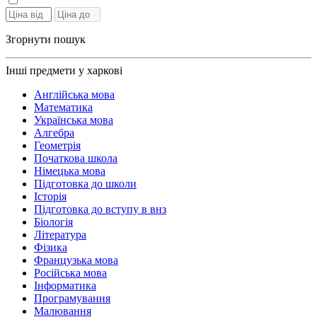
Згорнути пошук
Інші предмети у харкові
Англійська мова
Математика
Українська мова
Алгебра
Геометрія
Початкова школа
Німецька мова
Підготовка до школи
Історія
Підготовка до вступу в внз
Біологія
Література
Фізика
Французька мова
Російська мова
Інформатика
Програмування
Малювання