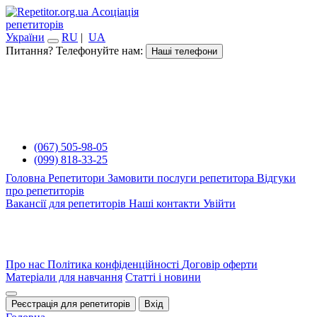
Асоціація
репетиторів
України
RU
|
UA
Питання? Телефонуйте нам:
Наші телефони
(067) 505-98-05
(099) 818-33-25
Головна
Репетитори
Замовити послуги репетитора
Відгуки
про репетиторів
Вакансії для репетиторів
Наші контакти
Увійти
Про нас
Політика конфіденційності
Договір оферти
Матеріали для навчання
Статті і новини
Реєстрація для репетиторів
Вхід