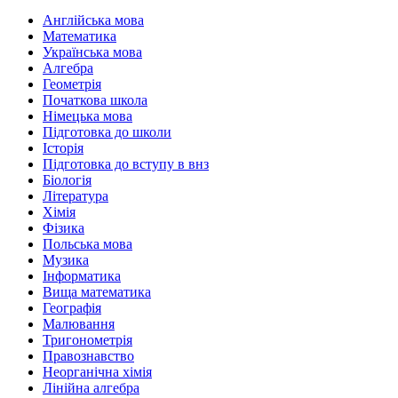
Англійська мова
Математика
Українська мова
Алгебра
Геометрія
Початкова школа
Німецька мова
Підготовка до школи
Історія
Підготовка до вступу в внз
Біологія
Література
Хімія
Фізика
Польська мова
Музика
Інформатика
Вища математика
Географія
Малювання
Тригонометрія
Правознавство
Неорганічна хімія
Лінійна алгебра