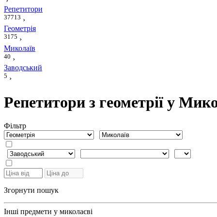
›
Репетитори
37713
›
Геометрія
3175
›
Миколаїв
40
›
Заводський
5
›
Репетитори з геометрії у Мик
Фiльтр
Згорнути пошук
Інші предмети у миколаєві