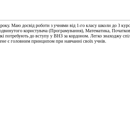
року. Маю досвід роботи з учнями від 1-го класу школи до 3 ку
продвинутого користувача (Програмування), Математика, Початк
які потребують до вступу у ВНЗ за кордоном. Легко знаходжу сп
мене є головним принципом при навчанні своїх учнів.