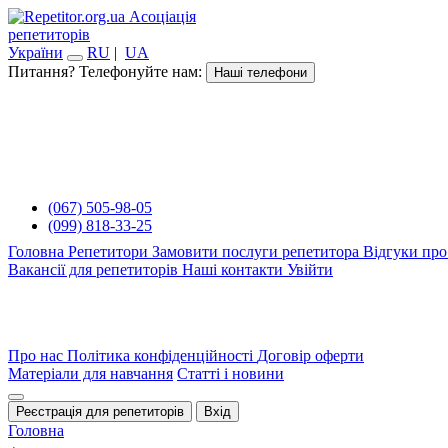
Асоціація
репетиторів
України
RU
|
UA
Питання? Телефонуйте нам:
Наші телефони
(067) 505-98-05
(099) 818-33-25
Головна
Репетитори
Замовити послуги репетитора
Відгуки про
Вакансії для репетиторів
Наші контакти
Увійти
Про нас
Політика конфіденційності
Договір оферти
Матеріали для навчання
Статті і новини
Реєстрація для репетиторів
Вхід
Головна