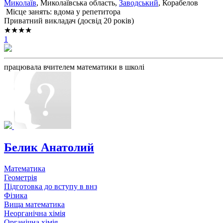
Миколаїв
, Миколаївська область,
Заводський
, Корабелов
Місце занять: вдома у репетитора
Приватний викладач (досвід 20 років)
★★★★
1
працювала вчителем математики в школі
Белик Анатолий
Математика
Геометрія
Підготовка до вступу в внз
Фізика
Вища математика
Неорганічна хімія
Органічна хімія