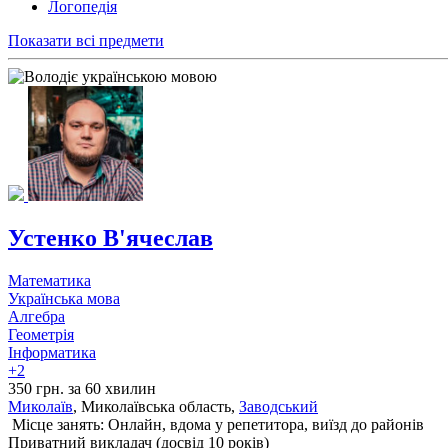
Логопедія
Показати всі предмети
Устенко В'ячеслав
Математика
Українська мова
Алгебра
Геометрія
Інформатика
+2
350 грн. за 60 хвилин
Миколаїв
, Миколаївська область,
Заводський
Місце занять: Онлайн, вдома у репетитора, виїзд до районів
Приватний викладач (досвід 10 років)