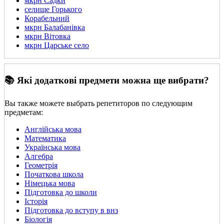
мкрн Садки
селище Горького
Корабельний
мкрн Балабанівка
мкрн Вітовка
мкрн Царське село
📚 Які додаткові предмети можна ще вибрати?
Вы также можете выбрать репетиторов по следующим
предметам:
Англійська мова
Математика
Українська мова
Алгебра
Геометрія
Початкова школа
Німецька мова
Підготовка до школи
Історія
Підготовка до вступу в внз
Біологія