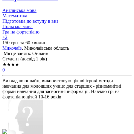
Англійська мова
Математика
Підготовка до вступу в внз
Польська мова
Гра на фортепіано
+2
150 грн. за 60 хвилин
Миколаїв
, Миколаївська область
Місце занять: Онлайн
Cтудент (досвід 1 рік)
★★★★
0
Викладаю онлайн, використовую цікаві ігрові методи
навчання для молодших учнів; для старших - різноманітні
форми навчання для засвоєння інформації. Навчаю грі на
фортепіано дітей 10-16 років