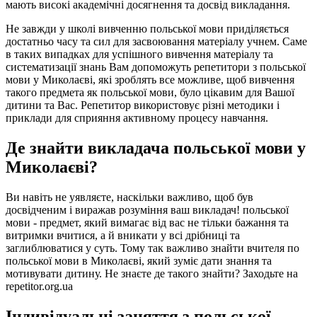
мають високі академічні досягнення та досвід викладання.
Не завжди у школі вивченню польської мови приділяється
достатньо часу та сил для засвоювання матеріалу учнем. Саме
в таких випадках для успішного вивчення матеріалу та
систематизації знань Вам допоможуть репетитори з польської
мови у Миколаєві, які зроблять все можливе, щоб вивчення
такого предмета як польської мови, було цікавим для Вашої
дитини та Вас. Репетитор використовує різні методики і
приклади для сприяння активному процесу навчання.
Де знайти викладача польської мови у
Миколаєві?
Ви навіть не уявляєте, наскільки важливо, щоб був
досвідченим і виражав розуміння ваш викладач! польської
мови - предмет, який вимагає від вас не тільки бажання та
витримки вчитися, а й вникати у всі дрібниці та
заглиблюватися у суть. Тому так важливо знайти вчителя по
польської мови в Миколаєві, який зуміє дати знання та
мотивувати дитину. Не знаєте де такого знайти? Заходьте на
repetitor.org.ua
Індивідуальні заняття з польської