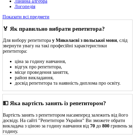
Лінійна алгебра
Логопедія
Показати всі предмети
🏅 Як правильно вибрати репетитора?
Для вибору репетитора
у Миколаєві з польської мови
, слід
звернути увагу на такі професійні характеристики
репетитора:
ціна за годину навчання,
відгук про репетитора,
місце проведення заняття,
район викладання,
досвід репетитора та наявність диплома про освіту.
💵 Яка вартість занять із репетитором?
Вартість занять з репетитором насамперед залежить від його
досвіду. На сайті "Репетитори України" Ви зможете обрати
викладача з ціною за годину навчання від
70
до
800
гривень за
годину.