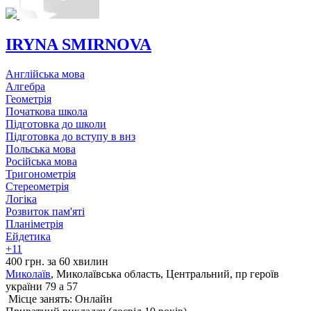
IRYNA SMIRNOVA
Англійська мова
Алгебра
Геометрія
Початкова школа
Підготовка до школи
Підготовка до вступу в внз
Польська мова
Російська мова
Тригонометрія
Стереометрія
Логіка
Розвиток пам'яті
Планіметрія
Ейдетика
+11
400 грн. за 60 хвилин
Миколаїв
, Миколаївська область, Центральний, пр героїв
україни 79 a 57
Місце занять: Онлайн