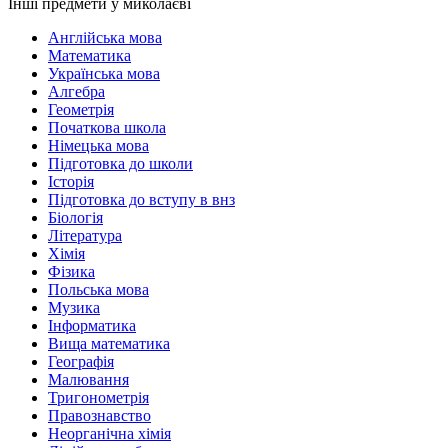
Інші предмети у миколаєві
Англійська мова
Математика
Українська мова
Алгебра
Геометрія
Початкова школа
Німецька мова
Підготовка до школи
Історія
Підготовка до вступу в внз
Біологія
Література
Хімія
Фізика
Польська мова
Музика
Інформатика
Вища математика
Географія
Малювання
Тригонометрія
Правознавство
Неорганічна хімія