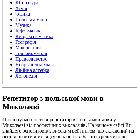
Література
Хімія
Фізика
Польська мова
Музика
Інформатика
Вища математика
Географія
Малювання
Тригонометрія
Правознавство
Неорганічна хімія
Лінійна алгебра
Логопедія
Репетитор з польської мови в
Миколаєві
Пропонуємо послуги репетиторів з польської мови у
Миколаєві від професійних викладачів. На нашому сайті Ви
знайдете репетиторів з високим рейтингом, що складений на
основі позитивних відгуків клієнтів. Багато з репетиторів