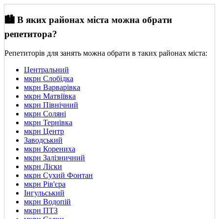
🏙️ В яких районах міста можна обрати
репетитора?
Репетиторів для занять можна обрати в таких районах міста:
Центральний
мкрн Слобідка
мкрн Варварівка
мкрн Матвіївка
мкрн Північний
мкрн Соляні
мкрн Тернівка
мкрн Центр
Заводський
мкрн Корениха
мкрн Залізничний
мкрн Ліски
мкрн Сухий Фонтан
мкрн Рів'єра
Інгульський
мкрн Водопій
мкрн ПТЗ