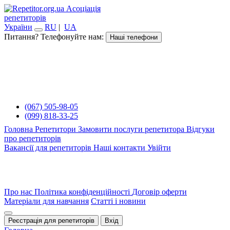
Асоціація
репетиторів
України
RU
|
UA
Питання? Телефонуйте нам:
Наші телефони
(067) 505-98-05
(099) 818-33-25
Головна
Репетитори
Замовити послуги репетитора
Відгуки
про репетиторів
Вакансії для репетиторів
Наші контакти
Увійти
Про нас
Політика конфіденційності
Договір оферти
Матеріали для навчання
Статті і новини
Реєстрація для репетиторів
Вхід