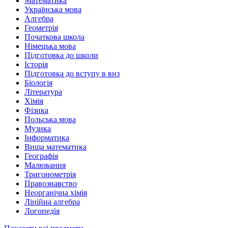
Математика
Українська мова
Алгебра
Геометрія
Початкова школа
Німецька мова
Підготовка до школи
Історія
Підготовка до вступу в внз
Біологія
Література
Хімія
Фізика
Польська мова
Музика
Інформатика
Вища математика
Географія
Малювання
Тригонометрія
Правознавство
Неорганічна хімія
Лінійна алгебра
Логопедія