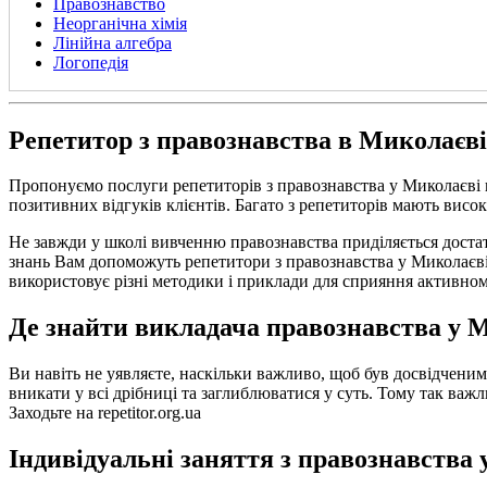
Правознавство
Неорганічна хімія
Лінійна алгебра
Логопедія
Репетитор з правознавства в Миколаєві
Пропонуємо послуги репетиторів з правознавства у Миколаєві 
позитивних відгуків клієнтів. Багато з репетиторів мають висок
Не завжди у школі вивченню правознавства приділяється достат
знань Вам допоможуть репетитори з правознавства у Миколаєві,
використовує різні методики і приклади для сприяння активно
Де знайти викладача правознавства у 
Ви навіть не уявляєте, наскільки важливо, щоб був досвідченим
вникати у всі дрібниці та заглиблюватися у суть. Тому так важ
Заходьте на repetitor.org.ua
Індивідуальні заняття з правознавства