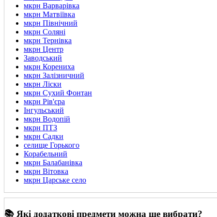
мкрн Варварівка
мкрн Матвіївка
мкрн Північний
мкрн Соляні
мкрн Тернівка
мкрн Центр
Заводський
мкрн Корениха
мкрн Залізничний
мкрн Ліски
мкрн Сухий Фонтан
мкрн Рів'єра
Інгульський
мкрн Водопій
мкрн ПТЗ
мкрн Садки
селище Горького
Корабельний
мкрн Балабанівка
мкрн Вітовка
мкрн Царське село
📚 Які додаткові предмети можна ще вибрати?