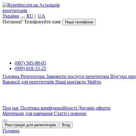
Асоціація
репетиторів
України
RU
|
UA
Питання? Телефонуйте нам:
Наші телефони
(067) 505-98-05
(099) 818-33-25
Головна
Репетитори
Замовити послуги репетитора
Відгуки про
Вакансії для репетиторів
Наші контакти
Увійти
Про нас
Політика конфіденційності
Договір оферти
Матеріали для навчання
Статті і новини
Реєстрація для репетиторів
Вхід
Головна