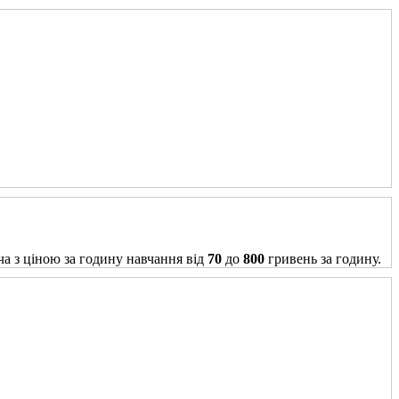
ча з ціною за годину навчання від
70
до
800
гривень за годину.