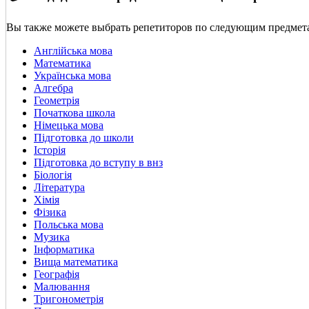
Вы также можете выбрать репетиторов по следующим предмет
Англійська мова
Математика
Українська мова
Алгебра
Геометрія
Початкова школа
Німецька мова
Підготовка до школи
Історія
Підготовка до вступу в внз
Біологія
Література
Хімія
Фізика
Польська мова
Музика
Інформатика
Вища математика
Географія
Малювання
Тригонометрія