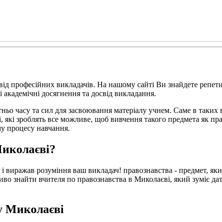
від професійних викладачів. На нашому сайті Ви знайдете репет
і академічні досягнення та досвід викладання.
ньо часу та сил для засвоювання матеріалу учнем. Саме в таких 
 які зроблять все можливе, щоб вивчення такого предмета як пра
му процесу навчання.
Миколаєві?
 і виражав розуміння ваш викладач! правознавства - предмет, яки
ливо знайти вчителя по правознавства в Миколаєві, який зуміє да
 у Миколаєві