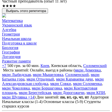
Частный преподаватель (опыт 11 лет)
★★★★
Выбрать этого репетитора
Математика
Украинский язык
Алгебра
Геометрия
Начальная школа
Подготовка к школе
Биология
География
Логопедия
Развитие памяти
+7
500 грн. за 60 мин.
Киев
, Киевская область,
Соломенский
Места занятий: Онлайн, выезд в районы (
мкрн Демеевка
,
мкрн Лыбидская
,
мкрн Мышеловка
,
Соломенский
,
мкрн
Батыева гора
,
мкрн Отрадный
,
мкрн Караваевы дачи
,
мкрн
Александровская слободка
,
мкрн Совки
,
мкрн Соломенка
,
мкрн Чоколовка
,
мкрн Борщаговка
,
мкрн Контрактовая
площадь
,
мкрн Берестейская
,
мкрн Дорогожичи
,
мкрн КПИ
,
мкрн Шулявка
+14
)
Дни занятий:
пн, вт, ср, чт, пт
Аудитория
Начальные классы (1-4)
Основные классы (5-9)
Студенты
старших курсов