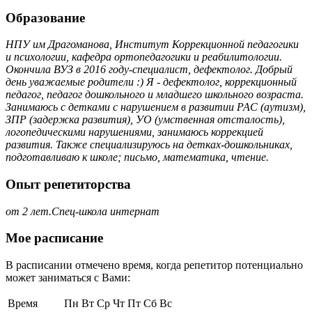
Образование
НПУ им Драгоманова, Институт Коррекционной педагогики
и психологии, кафедра ортопедагогики и реабилитологии.
Окончила ВУЗ в 2016 году-специалист, дефектолог. Добрый
день уважаемые родители :) Я - дефектолог, коррекционный
педагог, педагог дошкольного и младшего школьного возраста.
Занимаюсь с детками с нарушением в развитии РАС (аутизм),
ЗПР (задержка развития), УО (умственная отсталость),
логопедическими нарушениями, занимаюсь коррекцией
развития. Также специализируюсь на детках-дошкольниках,
подготавливаю к школе; письмо, математика, чтение.
Опыт репетиторства
от 2 лет.Спец-школа интернат
Мое расписание
В расписании отмечено время, когда репетитор потенциально
может заниматься с Вами:
Время
Пн
Вт
Ср
Чт
Пт
Сб
Вс