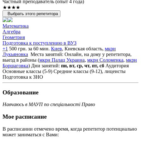
Частный преподаватель (опыт 4 года)
★★★★
Выбрать этого репетитора
Математика
Алгебра
Геометрия
Подготовка к поступлению в ВУЗ
+1
500 грн. за 60 мин.
Киев
, Киевская область,
мкрн
Лукьяновка
Места занятий: Онлайн, на дому у репетитора,
выезд в районы (
мкрн Палац Украина
,
мкрн Соломенка
,
мкрн
Борщаговка
)
Дни занятий:
пн, вт, ср, чт, пт, сб
Аудитория
Основные классы (5-9)
Средние классы (9-12), лицеисты
Подготовка к ЗНО
Образование
Навчаюсь в МАУП по спеціальності Право
Мое расписание
В расписании отмечено время, когда репетитор потенциально
может заниматься с Вами: