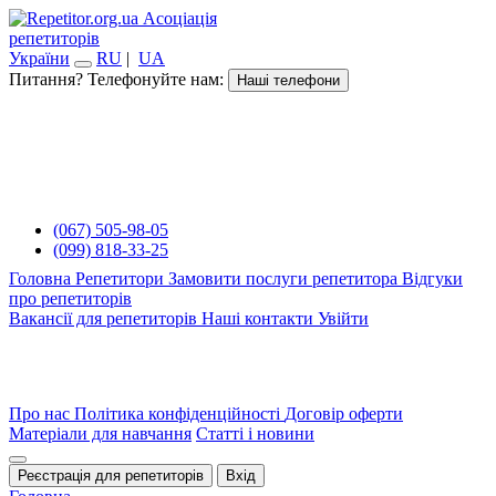
Асоціація
репетиторів
України
RU
|
UA
Питання? Телефонуйте нам:
Наші телефони
(067) 505-98-05
(099) 818-33-25
Головна
Репетитори
Замовити послуги репетитора
Відгуки
про репетиторів
Вакансії для репетиторів
Наші контакти
Увійти
Про нас
Політика конфіденційності
Договір оферти
Матеріали для навчання
Статті і новини
Реєстрація для репетиторів
Вхід