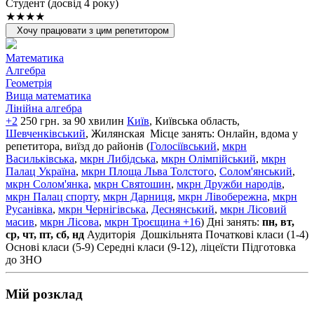
Cтудент (досвід 4 року)
★★★★
Хочу працювати з цим репетитором
Математика
Алгебра
Геометрія
Вища математика
Лінійна алгебра
+2
250 грн. за 90 хвилин
Київ
, Київська область,
Шевченківський
, Жилянская
Місце занять: Онлайн, вдома у
репетитора, виїзд до районів (
Голосіївський
,
мкрн
Васильківська
,
мкрн Либідська
,
мкрн Олімпійський
,
мкрн
Палац Україна
,
мкрн Площа Льва Толстого
,
Солом'янський
,
мкрн Солом'янка
,
мкрн Святошин
,
мкрн Дружби народів
,
мкрн Палац спорту
,
мкрн Дарниця
,
мкрн Лівобережна
,
мкрн
Русанівка
,
мкрн Чернігівська
,
Деснянський
,
мкрн Лісовий
масив
,
мкрн Лісова
,
мкрн Троєщина
+16
)
Дні занять:
пн, вт,
ср, чт, пт, сб, нд
Аудиторія
Дошкільнята
Початкові класи (1-4)
Основі класи (5-9)
Середні класи (9-12), ліцеїсти
Підготовка
до ЗНО
Мій розклад