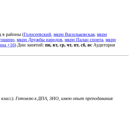
д в районы (
Голосеевский
,
мкрн Васильковская
,
мкрн
тошино
,
мкрн Дружбы народов
,
мкрн Палац спорта
,
мкрн
ина
+16
)
Дни занятий:
пн, вт, ср, чт, пт, сб, вс
Аудитория
1 класс). Готовлю к ДПА, ЗНО, имею опыт преподавания