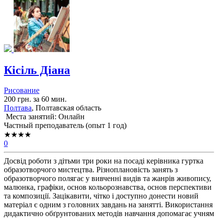
Кісіль Діана
Рисование
200 грн. за 60 мин.
Полтава
, Полтавская область
Места занятий: Онлайн
Частный преподаватель (опыт 1 год)
★★★★
0
Досвід роботи з дітьми три роки на посаді керівника гуртка
образотворчого мистецтва. Різноплановість занять з
образотворчого полягає у вивченні видів та жанрів живопису,
малюнка, графіки, основ кольорознавства, основ перспективи
та композиції. Зацікавити, чітко і доступно донести новий
матеріал є одним з головних завдань на занятті. Використання
дидактично обґрунтованих методів навчання допомагає учням