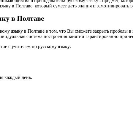
нимающим ваш преподаватель! русскому языку - предмет, которы
ыку в Полтаве, который сумеет дать знания и замотивировать ребе
ыку в Полтаве
му языку в Полтаве в том, что Вы сможете закрыть пробелы в з
ивидуальная система построения занятий гарантированно принесе
тие с учителем по русскому языку:
ия каждый день.