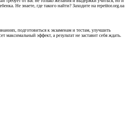
й требует от вас не только желания и выдержки учиться, но и
нка. Не знаете, где такого найти? Заходите на repetitor.org.ua
наниях, подготовиться к экзаменам и тестам, улучшить
т максимальный эффект, а результат не заставит себя ждать.