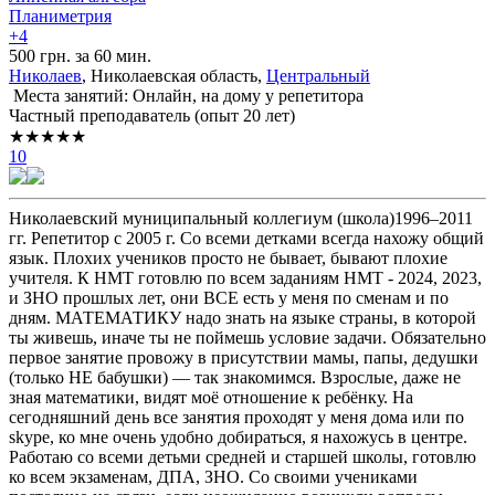
Планиметрия
+4
500 грн. за 60 мин.
Николаев
, Николаевская область,
Центральный
Места занятий: Онлайн, на дому у репетитора
Частный преподаватель (опыт 20 лет)
★★★★★
10
Николаевский муниципальный коллегиум (школа)1996–2011
гг. Репетитор с 2005 г. Со всеми детками всегда нахожу общий
язык. Плохих учеников просто не бывает, бывают плохие
учителя. К НМТ готовлю по всем заданиям НМТ - 2024, 2023,
и ЗНО прошлых лет, они ВСЕ есть у меня по сменам и по
дням. МАТЕМАТИКУ надо знать на языке страны, в которой
ты живешь, иначе ты не поймешь условие задачи. Обязательно
первое занятие провожу в присутствии мамы, папы, дедушки
(только НЕ бабушки) — так знакомимся. Взрослые, даже не
зная математики, видят моё отношение к ребёнку. На
сегодняшний день все занятия проходят у меня дома или по
skype, ко мне очень удобно добираться, я нахожусь в центре.
Работаю со всеми детьми средней и старшей школы, готовлю
ко всем экзаменам, ДПА, ЗНО. Со своими учениками