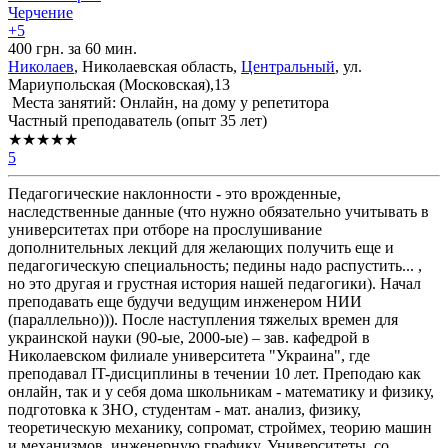
Черчение
+5
400 грн. за 60 мин.
Николаев
, Николаевская область,
Центральный
, ул.
Мариупольская (Московская),13
Места занятий: Онлайн, на дому у репетитора
Частный преподаватель (опыт 35 лет)
★★★★★
5
Педагогические наклонности - это врожденные,
наследственные данные (что нужно обязательно учитывать в
университетах при отборе на прослушивание
дополнительных лекций для желающих получить еще и
педагогическую специальность; педины надо распустить... ,
но это другая и грустная история нашей педагогики). Начал
преподавать еще будучи ведущим инженером НИИ
(параллельно))). После наступления тяжелых времен для
украинской науки (90-ые, 2000-ые) – зав. кафедрой в
Николаевском филиале университета "Украина", где
преподавал IT-дисциплины в течении 10 лет. Преподаю как
онлайн, так и у себя дома школьникам - математику и физику,
подготовка к ЗНО, студентам - мат. анализ, физику,
теоретическую механику, сопромат, строймех, теорию машин
и механизмов, инженерную графику. Университеты, со