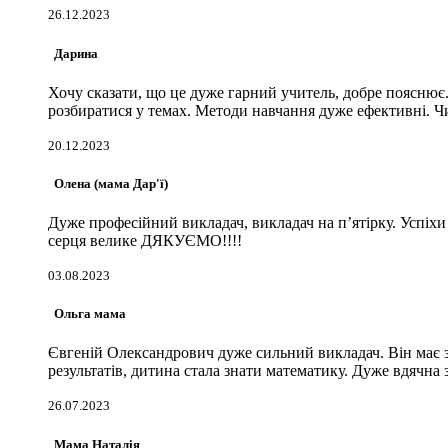
26.12.2023
Дарина
Хочу сказати, що це дуже гарний учитель, добре пояснює.
розбиратися у темах. Методи навчання дуже ефективні. Чи
20.12.2023
Олена (мама Дар'ї)
Дуже професійний викладач, викладач на пʼятірку. Успіхи
серця велике ДЯКУЄМО!!!!
03.08.2023
Ольга мама
Євгеній Олександрович дуже сильний викладач. Він має зд
результатів, дитина стала знати математику. Дуже вдячна 
26.07.2023
Мама Наталія