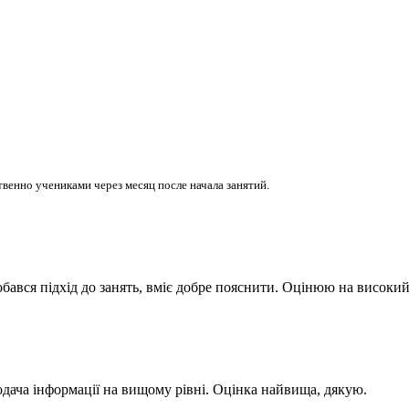
венно учениками через месяц после начала занятий.
ався підхід до занять, вміє добре пояснити. Оцінюю на високий
одача інформації на вищому рівні. Оцінка найвища, дякую.