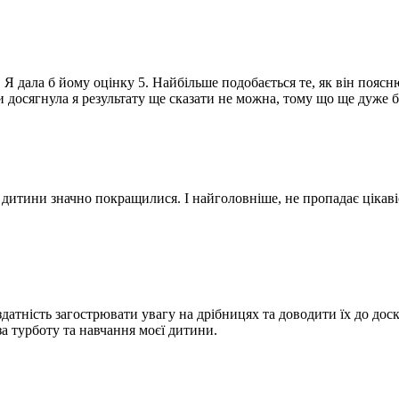
 Я дала б йому оцінку 5. Найбільше подобається те, як він поясн
 досягнула я результату ще сказати не можна, тому що ще дуже ба
 дитини значно покращилися. І найголовніше, не пропадає цікавіс
атність загострювати увагу на дрібницях та доводити їх до доск
за турботу та навчання моєї дитини.