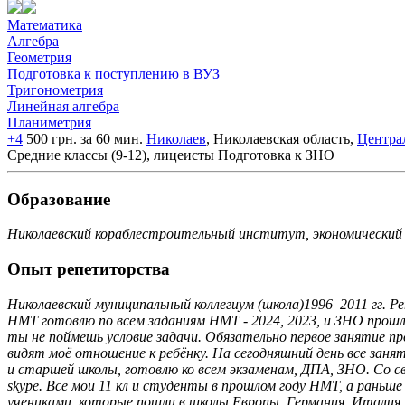
Математика
Алгебра
Геометрия
Подготовка к поступлению в ВУЗ
Тригонометрия
Линейная алгебра
Планиметрия
+4
500 грн. за 60 мин.
Николаев
, Николаевская область,
Центра
Средние классы (9-12), лицеисты
Подготовка к ЗНО
Образование
Николаевский кораблестроительный институт, экономический 
Опыт репетиторства
Николаевский муниципальный коллегиум (школа)1996–2011 гг. Р
НМТ готовлю по всем заданиям НМТ - 2024, 2023, и ЗНО прош
ты не поймешь условие задачи. Обязательно первое занятие п
видят моё отношение к ребёнку. На сегодняшний день все занят
и старшей школы, готовлю ко всем экзаменам, ДПА, ЗНО. Со св
skype. Все мои 11 кл и студенты в прошлом году НМТ, а раньш
учениками, которые пошли в школы Европы, Германия, Италия,