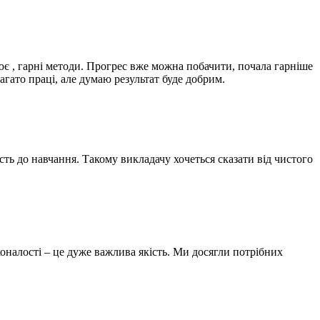
ює , гарні методи. Прогрес вже можна побачити, почала гарніше
гато праці, але думаю результат буде добрим.
ть до навчання. Такому викладачу хочеться сказати від чистого
оналості – це дуже важлива якість. Ми досягли потрібних