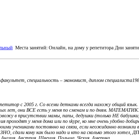
льный
Места занятий: Онлайн, на дому у репетитора
Дни занят
факультет, специальность – экономист, диплом специалиста198
епетитор с 2005 г. Со всеми детками всегда нахожу общий язык.
лых лет, они ВСЕ есть у меня по сменам и по дням. МАТЕМАТИК
ровожу в присутствии мамы, папы, дедушки (только НЕ бабушки
ия проходят у меня дома или по skype, ко мне очень удобно доби
оими учениками постоянно на связи, если неожиданно возникли 
е ЗНО, сдали кому как было надо и кто на сколько этого хотел,
 Англия, Австрия, Швеция, Польша, Чехия, Америка