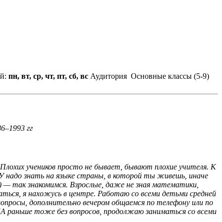
ий:
пн, вт, ср, чт, пт, сб, вс
Аудитория
Основные классы (5-9)
6–1993 гг
 Плохих учеников просто не бывает, бывают плохие учителя. К
У надо знать на языке страны, в которой ты живешь, иначе
) — так знакомимся. Взрослые, даже не зная математики,
раться, я нахожусь в центре. Работаю со всеми детьми средней
вопросы, дополнительно вечером общаемся по телефону или по
 ДПА раньше тоже без вопросов, продолжаю заниматься со всеми