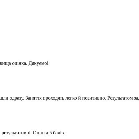
йвища оцінка. Дякуємо!
ли одразу. Заняття проходять легко й позитивно. Результатом за
результативні. Оцінка 5 балів.