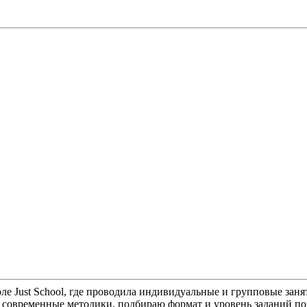
 Just School, где проводила индивидуальные и групповые занят
ю современные методики, подбираю формат и уровень заданий п