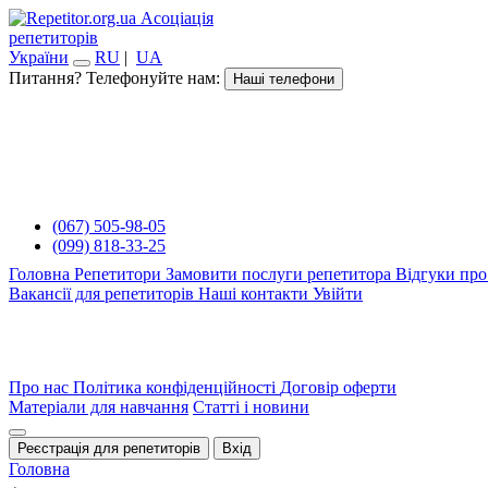
Асоціація
репетиторів
України
RU
|
UA
Питання? Телефонуйте нам:
Наші телефони
(067) 505-98-05
(099) 818-33-25
Головна
Репетитори
Замовити послуги репетитора
Відгуки про
Вакансії для репетиторів
Наші контакти
Увійти
Про нас
Політика конфіденційності
Договір оферти
Матеріали для навчання
Статті і новини
Реєстрація для репетиторів
Вхід
Головна