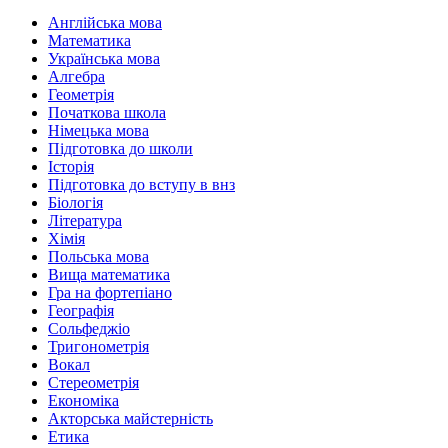
Англійська мова
Математика
Українська мова
Алгебра
Геометрія
Початкова школа
Німецька мова
Підготовка до школи
Історія
Підготовка до вступу в внз
Біологія
Література
Хімія
Польська мова
Вища математика
Гра на фортепіано
Географія
Сольфеджіо
Тригонометрія
Вокал
Стереометрія
Економіка
Акторська майстерність
Етика