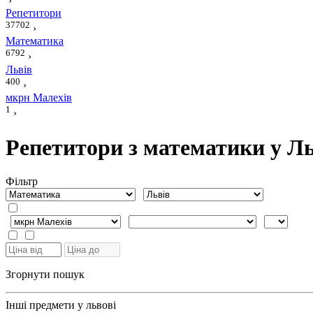
›
Репетитори
37702
›
Математика
6792
›
Львів
400
›
мкрн Малехів
1
›
Репетитори з математики у Ль
Фiльтр
Згорнути пошук
Інші предмети у львові