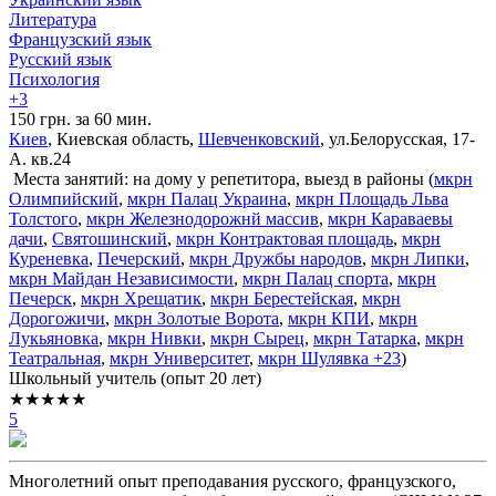
Литература
Французский язык
Русский язык
Психология
+3
150 грн. за 60 мин.
Киев
, Киевская область,
Шевченковский
, ул.Белорусская, 17-
А. кв.24
Места занятий: на дому у репетитора, выезд в районы (
мкрн
Олимпийский
,
мкрн Палац Украина
,
мкрн Площадь Льва
Толстого
,
мкрн Железнодорожнй массив
,
мкрн Караваевы
дачи
,
Святошинский
,
мкрн Контрактовая площадь
,
мкрн
Куреневка
,
Печерский
,
мкрн Дружбы народов
,
мкрн Липки
,
мкрн Майдан Независимости
,
мкрн Палац спорта
,
мкрн
Печерск
,
мкрн Хрещатик
,
мкрн Берестейская
,
мкрн
Дорогожичи
,
мкрн Золотые Ворота
,
мкрн КПИ
,
мкрн
Лукьяновка
,
мкрн Нивки
,
мкрн Сырец
,
мкрн Татарка
,
мкрн
Театральная
,
мкрн Университет
,
мкрн Шулявка
+23
)
Школьный учитель (опыт 20 лет)
★★★★★
5
Многолетний опыт преподавания русского, французского,