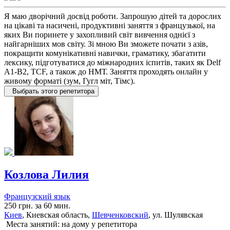
Я маю дворічний досвід роботи. Запрошую дітей та дорослих
на цікаві та насичені, продуктивні заняття з французької, на
яких Ви поринете у захопливий світ вивчення однієї з
найгарніших мов світу. Зі мною Ви зможете почати з азів,
покращити комунікативні навички, граматику, збагатити
лексику, підготуватися до міжнародних іспитів, таких як Delf
A1-B2, TCF, а також до НМТ. Заняття проходять онлайн у
живому форматі (зум, Гугл міт, Тімс).
Выбрать этого репетитора
Козлова Лилия
Французский язык
250 грн. за 60 мин.
Киев
, Киевская область,
Шевченковский
, ул. Шулявская
Места занятий: на дому у репетитора