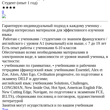
Cтудент (опыт 1 год)
★★★★
0
Гарантирую индивидуальный подход к каждому ученику -
подбор интересных материалов для эффективного изучения
языка
Работаю с учениками / студентами со знанием французского /
английского с уровня А1 (начальный) или выше, с 7 до 19 лет
Есть опыт работы с учениками 6-10 классов
Обеспечиваю всеми необходимыми материалами в
электронном виде, в зависимости от уровня знаний ученика, в
частности:
• учебниками по грамматике, • учебниками и рабочими
тетрадями (французский язык: учебниками Essentiel, Alex et
Zoe, Alors, Alter Ego, Civilisation progressive, по подготовке к
экзамену DELF и другими;
английский язык: учебниками Solutions, Challenges,
LONGMAN, New Inside Out, Hot Spot, American English File,
New Cutting Edge, Navigate, по подготовке к экзаменам FCE,
IELTS), сборниками пословиц и поговорок, художественной
литературой
Занятия могут осуществляться и по вашим учебникам
Top