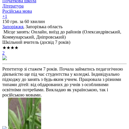
Початкова школа
Література
Російська мова
+1
150 грн. за 60 хвилин
Запоріжжя
, Запорізька область
Місце занять: Онлайн, виїзд до районів (
Олександрівський,
Коммунарський,
Дніпровський
)
Шкільний вчитель (досвід 7 років)
★★★★
2
Репетитор зі стажем 7 років. Почала займатись педагогічною
діяльністю ще під час студентства у коледжі. Індивідуально
підходжу до занять з будь-яким учнем. Працювала з різними
типами дітей: від обдарованих до учнів з особливими
освітніми потребами. Викладаю як українською, так і
російською мовами.