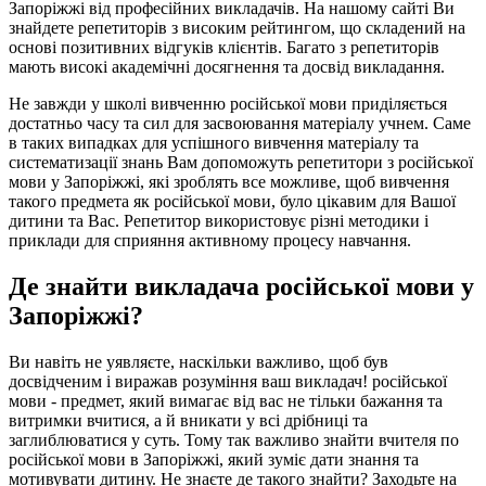
Запоріжжі від професійних викладачів. На нашому сайті Ви
знайдете репетиторів з високим рейтингом, що складений на
основі позитивних відгуків клієнтів. Багато з репетиторів
мають високі академічні досягнення та досвід викладання.
Не завжди у школі вивченню російської мови приділяється
достатньо часу та сил для засвоювання матеріалу учнем. Саме
в таких випадках для успішного вивчення матеріалу та
систематизації знань Вам допоможуть репетитори з російської
мови у Запоріжжі, які зроблять все можливе, щоб вивчення
такого предмета як російської мови, було цікавим для Вашої
дитини та Вас. Репетитор використовує різні методики і
приклади для сприяння активному процесу навчання.
Де знайти викладача російської мови у
Запоріжжі?
Ви навіть не уявляєте, наскільки важливо, щоб був
досвідченим і виражав розуміння ваш викладач! російської
мови - предмет, який вимагає від вас не тільки бажання та
витримки вчитися, а й вникати у всі дрібниці та
заглиблюватися у суть. Тому так важливо знайти вчителя по
російської мови в Запоріжжі, який зуміє дати знання та
мотивувати дитину. Не знаєте де такого знайти? Заходьте на