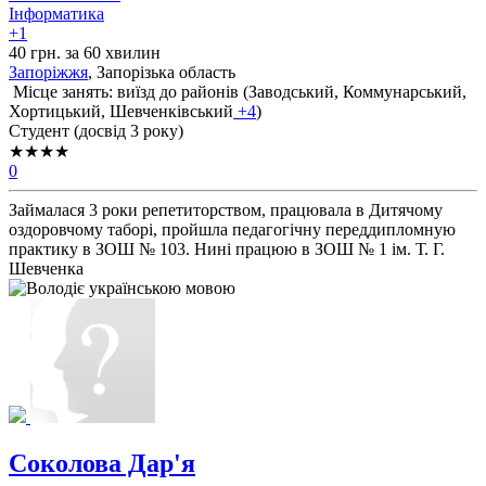
Інформатика
+1
40 грн. за 60 хвилин
Запоріжжя
, Запорізька область
Місце занять: виїзд до районів (
Заводський,
Коммунарський,
Хортицький,
Шевченківський
+4
)
Cтудент (досвід 3 року)
★★★★
0
Займалася 3 роки репетиторством, працювала в Дитячому
оздоровчому таборі, пройшла педагогічну переддипломную
практику в ЗОШ № 103. Нині працюю в ЗОШ № 1 ім. Т. Г.
Шевченка
Соколова Дар'я