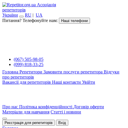
Асоціація
репетиторів
України
RU
|
UA
Питання? Телефонуйте нам:
Наші телефони
(067) 505-98-05
(099) 818-33-25
Головна
Репетитори
Замовити послуги репетитора
Відгуки
про репетиторів
Вакансії для репетиторів
Наші контакти
Увійти
Про нас
Політика конфіденційності
Договір оферти
Матеріали для навчання
Статті і новини
Реєстрація для репетиторів
Вхід