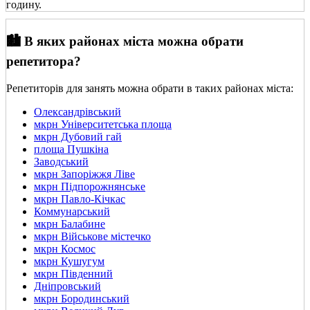
годину.
🏙️ В яких районах міста можна обрати
репетитора?
Репетиторів для занять можна обрати в таких районах міста:
Олександрівський
мкрн Університетська площа
мкрн Дубовий гай
площа Пушкіна
Заводський
мкрн Запоріжжя Ліве
мкрн Підпорожнянське
мкрн Павло-Кічкас
Коммунарський
мкрн Балабине
мкрн Військове містечко
мкрн Космос
мкрн Кушугум
мкрн Південний
Дніпровський
мкрн Бородинський