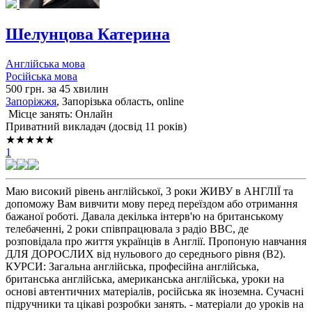
Шелунцова Катерина
Англійська мова
Російська мова
500 грн. за 45 хвилин
Запоріжжя
, Запорізька область, online
Місце занять: Онлайн
Приватний викладач (досвід 11 років)
★★★★★
1
Маю високий рівень англійської, 3 роки ЖИВУ в АНГЛІЇ та
допоможу Вам вивчити мову перед переїздом або отримання
бажаної роботі. Давала декілька інтерв'ю на британському
телебаченні, 2 роки співпрацювала з радіо BBC, де
розповідала про життя українців в Англії. Пропоную навчання
ДЛЯ ДОРОСЛИХ від нульового до середнього рівня (В2).
КУРСИ: Загальна англійська, професійна англійська,
британська англійська, американська англійська, уроки на
основі автентичних матеріалів, російська як іноземна. Сучасні
підручники та цікаві розробки занять. - матеріали до уроків на