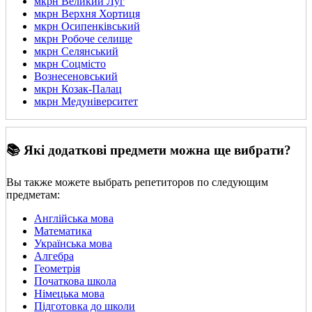
мкрн Великий Луг
мкрн Верхня Хортиця
мкрн Осипенківський
мкрн Робоче селище
мкрн Селянський
мкрн Соцмісто
Вознесеновський
мкрн Козак-Палац
мкрн Медуніверситет
📚 Які додаткові предмети можна ще вибрати?
Вы также можете выбрать репетиторов по следующим
предметам:
Англійська мова
Математика
Українська мова
Алгебра
Геометрія
Початкова школа
Німецька мова
Підготовка до школи