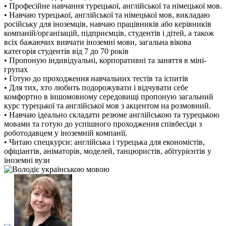
• Професійне навчання турецької, англійської та німецької мов.
• Навчаю турецької, англійської та німецької мов, викладаю
російську для іноземців, навчаю працівників або керівників
компаній/організацій, підприємців, студентів і дітей, а також
всіх бажаючих вивчати іноземні мови, загальна вікова
категорія студентів від 7 до 70 років
• Пропоную індивідуальні, корпоративні та заняття в міні-
групах
• Готую до проходження навчальних тестів та іспитів
• Для тих, хто любить подорожувати і відчувати себе
комфортно в іншомовному середовищі пропоную загальний
курс турецької та англійської мов з акцентом на розмовний.
• Навчаю ідеально складати резюме англійською та турецькою
мовами та готую до успішного проходження співбесіди з
роботодавцем у іноземній компанії.
• Читаю спецкурси: англійська і турецька для економістів,
офіціантів, аніматорів, моделей, танцюристів, абітурієнтів у
іноземні вузи