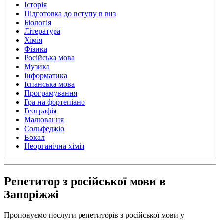
Історія
Підготовка до вступу в внз
Біологія
Література
Хімія
Фізика
Російська мова
Музика
Інформатика
Іспанська мова
Програмування
Гра на фортепіано
Географія
Малювання
Сольфеджіо
Вокал
Неорганічна хімія
Репетитор з російської мови в
Запоріжжі
Пропонуємо послуги репетиторів з російської мови у