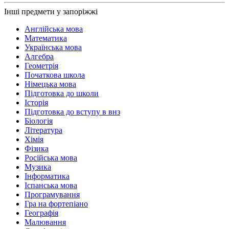
Інші предмети у запоріжжі
Англійська мова
Математика
Українська мова
Алгебра
Геометрія
Початкова школа
Німецька мова
Підготовка до школи
Історія
Підготовка до вступу в внз
Біологія
Література
Хімія
Фізика
Російська мова
Музика
Інформатика
Іспанська мова
Програмування
Гра на фортепіано
Географія
Малювання