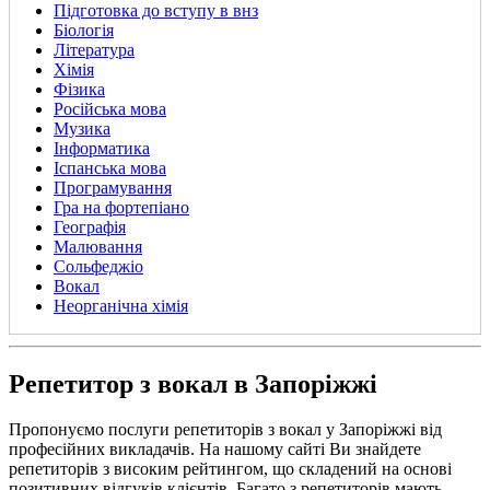
Підготовка до вступу в внз
Біологія
Література
Хімія
Фізика
Російська мова
Музика
Інформатика
Іспанська мова
Програмування
Гра на фортепіано
Географія
Малювання
Сольфеджіо
Вокал
Неорганічна хімія
Репетитор з вокал в Запоріжжі
Пропонуємо послуги репетиторів з вокал у Запоріжжі від
професійних викладачів. На нашому сайті Ви знайдете
репетиторів з високим рейтингом, що складений на основі
позитивних відгуків клієнтів. Багато з репетиторів мають