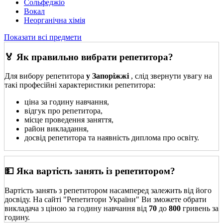
Сольфеджіо
Вокал
Неорганічна хімія
Показати всі предмети
🏅 Як правильно вибрати репетитора?
Для вибору репетитора
у Запоріжжі
, слід звернути увагу на
такі професійні характеристики репетитора:
ціна за годину навчання,
відгук про репетитора,
місце проведення заняття,
район викладання,
досвід репетитора та наявність диплома про освіту.
💵 Яка вартість занять із репетитором?
Вартість занять з репетитором насамперед залежить від його
досвіду. На сайті "Репетитори України" Ви зможете обрати
викладача з ціною за годину навчання від
70
до
800
гривень за
годину.