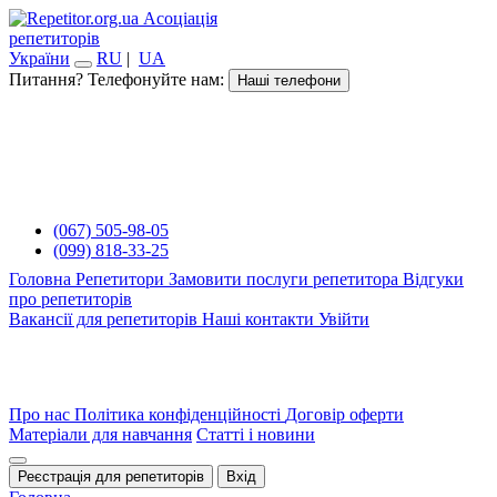
Асоціація
репетиторів
України
RU
|
UA
Питання? Телефонуйте нам:
Наші телефони
(067) 505-98-05
(099) 818-33-25
Головна
Репетитори
Замовити послуги репетитора
Відгуки
про репетиторів
Вакансії для репетиторів
Наші контакти
Увійти
Про нас
Політика конфіденційності
Договір оферти
Матеріали для навчання
Статті і новини
Реєстрація для репетиторів
Вхід