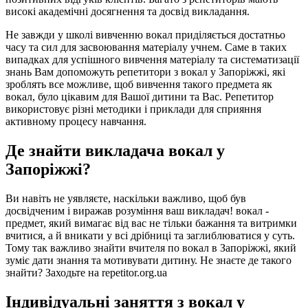
високі академічні досягнення та досвід викладання.
Не завжди у школі вивченню вокал приділяється достатньо
часу та сил для засвоювання матеріалу учнем. Саме в таких
випадках для успішного вивчення матеріалу та систематизації
знань Вам допоможуть репетитори з вокал у Запоріжжі, які
зроблять все можливе, щоб вивчення такого предмета як
вокал, було цікавим для Вашої дитини та Вас. Репетитор
використовує різні методики і приклади для сприяння
активному процесу навчання.
Де знайти викладача вокал у
Запоріжжі?
Ви навіть не уявляєте, наскільки важливо, щоб був
досвідченим і виражав розуміння ваш викладач! вокал -
предмет, який вимагає від вас не тільки бажання та витримки
вчитися, а й вникати у всі дрібниці та заглиблюватися у суть.
Тому так важливо знайти вчителя по вокал в Запоріжжі, який
зуміє дати знання та мотивувати дитину. Не знаєте де такого
знайти? Заходьте на repetitor.org.ua
Індивідуальні заняття з вокал у