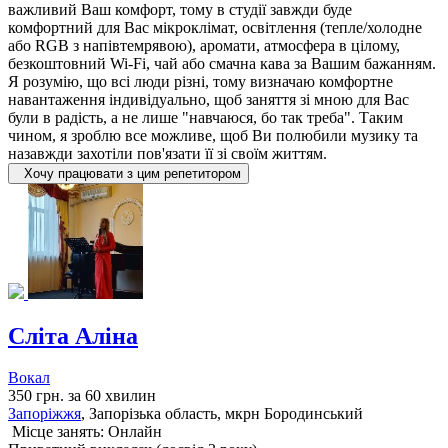
важливий Ваш комфорт, тому в студії завжди буде
комфортний для Вас мікроклімат, освітлення (тепле/холодне
або RGB з напівтемрявою), аромати, атмосфера в цілому,
безкоштовний Wi-Fi, чай або смачна кава за Вашим бажанням.
Я розумію, що всі люди різні, тому визначаю комфортне
навантаження індивідуально, щоб заняття зі мною для Вас
були в радість, а не лише "навчаюся, бо так треба". Таким
чином, я зроблю все можливе, щоб Ви полюбили музику та
назавжди захотіли пов'язати її зі своїм життям.
Хочу працювати з цим репетитором
Сліта Аліна
Вокал
350 грн. за 60 хвилин
Запоріжжя
, Запорізька область, мкрн Бородинський
Місце занять: Онлайн