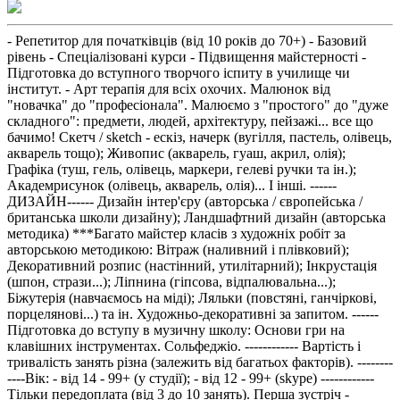
- Репетитор для початківців (від 10 років до 70+) - Базовий
рівень - Спеціалізовані курси - Підвищення майстерності -
Підготовка до вступного творчого іспиту в училище чи
інститут. - Арт терапія для всіх охочих. Малюнок від
"новачка" до "професіонала". Малюємо з "простого" до "дуже
складного": предмети, людей, архітектуру, пейзажі... все що
бачимо! Скетч / sketch - ескіз, начерк (вугілля, пастель, олівець,
акварель тощо); Живопис (акварель, гуаш, акрил, олія);
Графіка (туш, гель, олівець, маркери, гелеві ручки та ін.);
Академрисунок (олівець, акварель, олія)... І інші. ------
ДИЗАЙН------ Дизайн інтер'єру (авторська / європейська /
британська школи дизайну); Ландшафтний дизайн (авторська
методика) ***Багато майстер класів з художніх робіт за
авторською методикою: Вітраж (наливний і плівковий);
Декоративний розпис (настінний, утилітарний); Інкрустація
(шпон, стрази...); Ліпнина (гіпсова, відпалювальна...);
Біжутерія (навчаємось на міді); Ляльки (повстяні, ганчіркові,
порцелянові...) та ін. Художньо-декоративні за запитом. ------
Підготовка до вступу в музичну школу: Основи гри на
клавішних інструментах. Сольфеджіо. ------------ Вартість і
тривалість занять різна (залежить від багатьох факторів). --------
----Вік: - від 14 - 99+ (у студії); - від 12 - 99+ (skype) ------------
Тільки передоплата (від 3 до 10 занять). Перша зустріч -