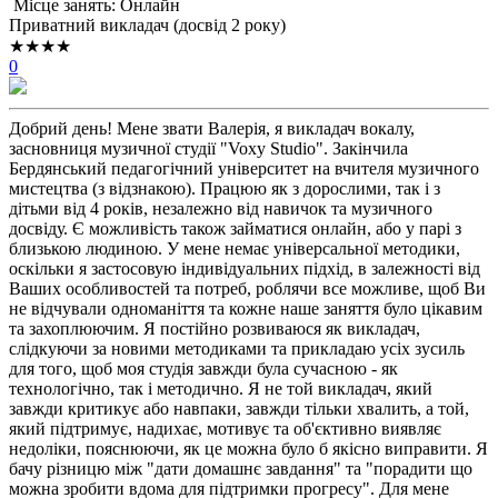
Місце занять: Онлайн
Приватний викладач (досвід 2 року)
★★★★
0
Добрий день! Мене звати Валерія, я викладач вокалу,
засновниця музичної студії "Voxy Studio". Закінчила
Бердянський педагогічний університет на вчителя музичного
мистецтва (з відзнакою). Працюю як з дорослими, так і з
дітьми від 4 років, незалежно від навичок та музичного
досвіду. Є можливість також займатися онлайн, або у парі з
близькою людиною. У мене немає універсальної методики,
оскільки я застосовую індивідуальних підхід, в залежності від
Ваших особливостей та потреб, роблячи все можливе, щоб Ви
не відчували одноманіття та кожне наше заняття було цікавим
та захоплюючим. Я постійно розвиваюся як викладач,
слідкуючи за новими методиками та прикладаю усіх зусиль
для того, щоб моя студія завжди була сучасною - як
технологічно, так і методично. Я не той викладач, який
завжди критикує або навпаки, завжди тільки хвалить, а той,
який підтримує, надихає, мотивує та об'єктивно виявляє
недоліки, пояснюючи, як це можна було б якісно виправити. Я
бачу різницю між "дати домашнє завдання" та "порадити що
можна зробити вдома для підтримки прогресу". Для мене