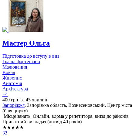
Мастер Ольга
Підготовка до вступу в внз
Гра на фортепіано
Малювання
Вокал
Живопис
Анатомія
Архітектура
+4
400 грн. за 45 хвилин
Запоріжжя
, Запорізька область, Вознесеновський, Центр міста
(біля цирку)
Місце занять: Онлайн, вдома у репетитора, виїзд до районів
Приватний викладач (досвід 40 років)
★★★★★
33