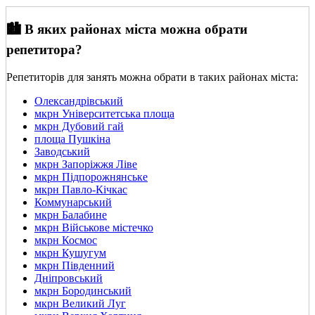
🏙️ В яких районах міста можна обрати
репетитора?
Репетиторів для занять можна обрати в таких районах міста:
Олександрівський
мкрн Університетська площа
мкрн Дубовий гай
площа Пушкіна
Заводський
мкрн Запоріжжя Ліве
мкрн Підпорожнянське
мкрн Павло-Кічкас
Коммунарський
мкрн Балабине
мкрн Військове містечко
мкрн Космос
мкрн Кушугум
мкрн Південний
Дніпровський
мкрн Бородинський
мкрн Великий Луг