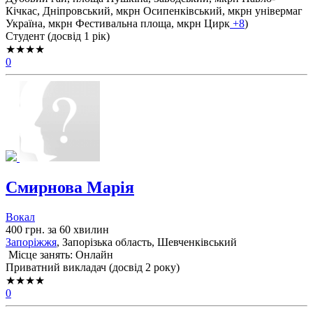
Кічкас,
Дніпровський,
мкрн Осипенківський,
мкрн універмаг
Україна,
мкрн Фестивальна площа,
мкрн Цирк
+8
)
Cтудент (досвід 1 рік)
★★★★
0
Смирнова Марія
Вокал
400 грн. за 60 хвилин
Запоріжжя
, Запорізька область, Шевченківський
Місце занять: Онлайн
Приватний викладач (досвід 2 року)
★★★★
0