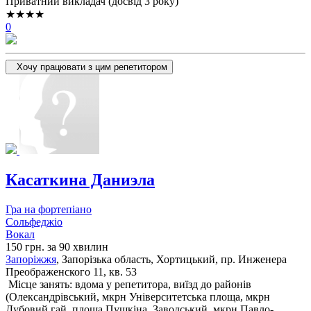
Приватний викладач (досвід 3 року)
★★★★
0
Хочу працювати з цим репетитором
Касаткина Даниэла
Гра на фортепіано
Сольфеджіо
Вокал
150 грн. за 90 хвилин
Запоріжжя
, Запорізька область, Хортицький, пр. Инженера
Преображенского 11, кв. 53
Місце занять: вдома у репетитора, виїзд до районів
(
Олександрівський,
мкрн Університетська площа,
мкрн
Дубовий гай,
площа Пушкіна,
Заводський,
мкрн Павло-