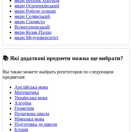
мкрн Верхня Хортиця
мкрн Осипенківський
мкрн Робоче селище
мкрн Селянський
мкрн Соцмісто
Вознесеновський
мкрн Козак-Палац
мкрн Медуніверситет
📚 Які додаткові предмети можна ще вибрати?
Вы также можете выбрать репетиторов по следующим
предметам:
Англійська мова
Математика
Українська мова
Алгебра
Геометрія
Початкова школа
Німецька мова
Підготовка до школи
Історія