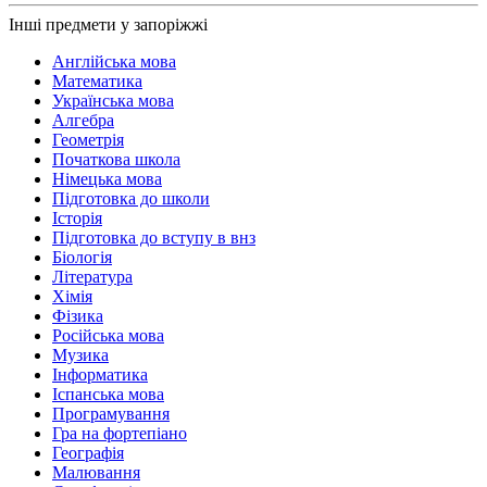
Інші предмети у запоріжжі
Англійська мова
Математика
Українська мова
Алгебра
Геометрія
Початкова школа
Німецька мова
Підготовка до школи
Історія
Підготовка до вступу в внз
Біологія
Література
Хімія
Фізика
Російська мова
Музика
Інформатика
Іспанська мова
Програмування
Гра на фортепіано
Географія
Малювання