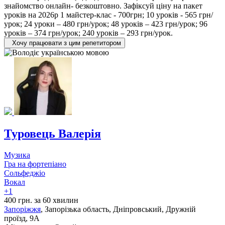
знайомство онлайн- безкоштовно. Зафіксуй ціну на пакет
уроків на 2026р 1 майстер-клас - 700грн; 10 уроків - 565 грн/
урок; 24 уроки – 480 грн/урок; 48 уроків – 423 грн/урок; 96
уроків – 374 грн/урок; 240 уроків – 293 грн/урок.
Хочу працювати з цим репетитором
Туровець Валерія
Музика
Гра на фортепіано
Сольфеджіо
Вокал
+1
400 грн. за 60 хвилин
Запоріжжя
, Запорізька область, Дніпровський, Дружній
проїзд, 9А