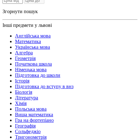
Згорнути пошук
Інші предмети у львові
Англійська мова
Математика
Українська мова
Алгебра
Геометрія
Початкова школа
Німецька мова
Підготовка до школи
Історія
Підготовка до вступу в внз
Біологія
Література
Хімія
Польська мова
Вища математика
Гра на фортепіано
Географія
Сольфеджіо
Тригонометрія