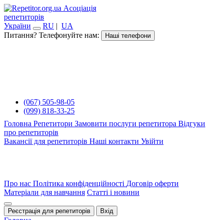
Асоціація
репетиторів
України
RU
|
UA
Питання? Телефонуйте нам:
Наші телефони
(067) 505-98-05
(099) 818-33-25
Головна
Репетитори
Замовити послуги репетитора
Відгуки
про репетиторів
Вакансії для репетиторів
Наші контакти
Увійти
Про нас
Політика конфіденційності
Договір оферти
Матеріали для навчання
Статті і новини
Реєстрація для репетиторів
Вхід