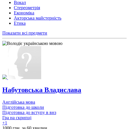
Вокал
Стереометрія
Економіка
Акторська майстерність
Етика
Показати всі предмети
Набутовська Владислава
Англійська мова
Підготовка до школи
Підготовка до вступу в внз
Гра на скрипці
+1
1000 грн. за 60 хвилин