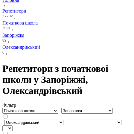
Головна
›
Репетитори
37702
›
Початкова школа
3091
›
Запоріжжя
89
›
Олександрівський
6
›
Репетитори з початкової
школи у Запоріжжі,
Олександрівський
Фiльтр