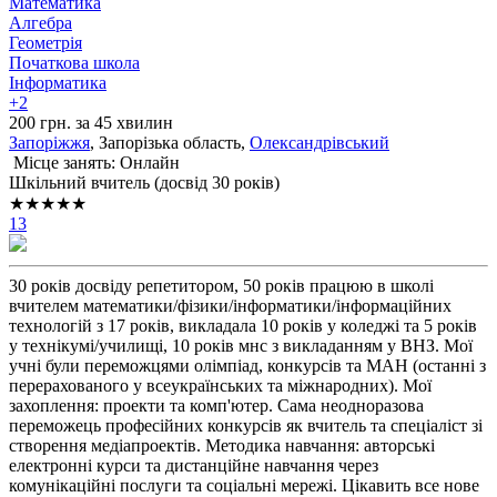
Математика
Алгебра
Геометрія
Початкова школа
Інформатика
+2
200 грн. за 45 хвилин
Запоріжжя
, Запорізька область,
Олександрівський
Місце занять: Онлайн
Шкільний вчитель (досвід 30 років)
★★★★★
13
30 років досвіду репетитором, 50 років працюю в школі
вчителем математики/фізики/інформатики/інформаційних
технологій з 17 років, викладала 10 років у коледжі та 5 років
у технікумі/училищі, 10 років мнс з викладанням у ВНЗ. Мої
учні були переможцями олімпіад, конкурсів та МАН (останні з
перерахованого у всеукраїнських та міжнародних). Мої
захоплення: проекти та комп'ютер. Сама неодноразова
переможець професійних конкурсів як вчитель та спеціаліст зі
створення медіапроектів. Методика навчання: авторські
електронні курси та дистанційне навчання через
комунікаційні послуги та соціальні мережі. Цікавить все нове