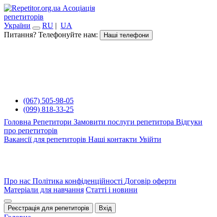
Асоціація
репетиторів
України
RU
|
UA
Питання? Телефонуйте нам:
Наші телефони
(067) 505-98-05
(099) 818-33-25
Головна
Репетитори
Замовити послуги репетитора
Відгуки
про репетиторів
Вакансії для репетиторів
Наші контакти
Увійти
Про нас
Політика конфіденційності
Договір оферти
Матеріали для навчання
Статті і новини
Реєстрація для репетиторів
Вхід