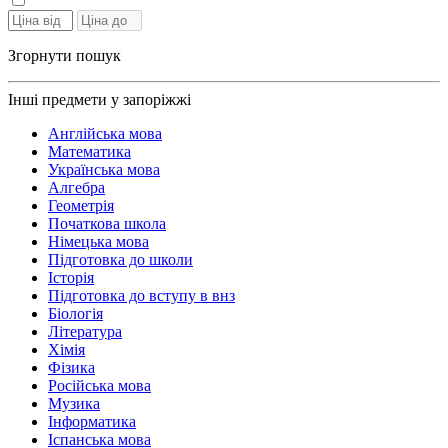
Згорнути пошук
Інші предмети у запоріжжі
Англійська мова
Математика
Українська мова
Алгебра
Геометрія
Початкова школа
Німецька мова
Підготовка до школи
Історія
Підготовка до вступу в внз
Біологія
Література
Хімія
Фізика
Російська мова
Музика
Інформатика
Іспанська мова