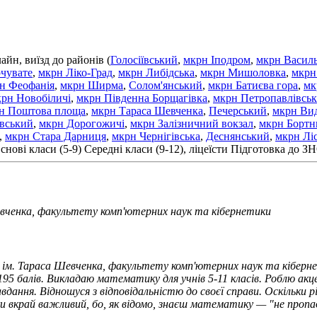
айн, виїзд до районів (
Голосіївський
,
мкрн Іподром
,
мкрн Василь
чувате
,
мкрн Ліко-Град
,
мкрн Либідська
,
мкрн Мишоловка
,
мкрн
н Феофанія
,
мкрн Ширма
,
Солом'янський
,
мкрн Батиєва гора
,
мк
рн Новобіличі
,
мкрн Південна Борщагівка
,
мкрн Петропавлівськ
н Поштова площа
,
мкрн Тараса Шевченка
,
Печерський
,
мкрн Ви
вський
,
мкрн Дорогожичі
,
мкрн Залізничний вокзал
,
мкрн Бортн
,
мкрн Стара Дарниця
,
мкрн Чернігівська
,
Деснянський
,
мкрн Лі
снові класи (5-9)
Середні класи (9-12), ліцеїсти
Підготовка до З
евченка, факультету комп'ютерних наук та кібернетики
у ім. Тараса Шевченка, факультету комп'ютерних наук та кіберне
95 балів. Викладаю математику для учнів 5-11 класів. Роблю ак
ня. Відношуся з відповідальністю до своєї справи. Оскільки різн
 вкрай важливий, бо, як відомо, знаєш математику — "не пропа