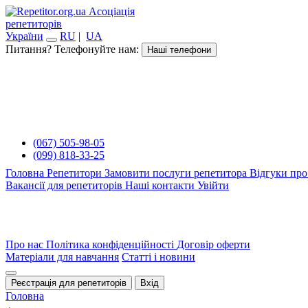
Асоціація
репетиторів
України
RU
|
UA
Питання? Телефонуйте нам:
Наші телефони
(067) 505-98-05
(099) 818-33-25
Головна
Репетитори
Замовити послуги репетитора
Відгуки про
Вакансії для репетиторів
Наші контакти
Увійти
Про нас
Політика конфіденційності
Договір оферти
Матеріали для навчання
Статті і новини
Реєстрація для репетиторів
Вхід
Головна