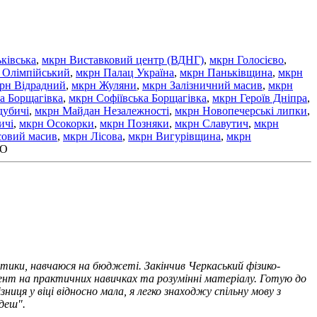
ківська
,
мкрн Виставковий центр (ВДНГ)
,
мкрн Голосієво
,
 Олімпійський
,
мкрн Палац Україна
,
мкрн Паньківщина
,
мкрн
рн Відрадний
,
мкрн Жуляни
,
мкрн Залізничний масив
,
мкрн
а Борщагівка
,
мкрн Софіївська Борщагівка
,
мкрн Героїв Дніпра
,
дубичі
,
мкрн Майдан Незалежності
,
мкрн Новопечерські липки
,
ичі
,
мкрн Осокорки
,
мкрн Позняки
,
мкрн Славутич
,
мкрн
совий масив
,
мкрн Лісова
,
мкрн Вигурівщина
,
мкрн
НО
тики, навчаюся на бюджеті. Закінчив Черкаський фізико-
цент на практичних навичках та розумінні матеріалу. Готую до
иця у віці відносно мала, я легко знаходжу спільну мову з
деш".