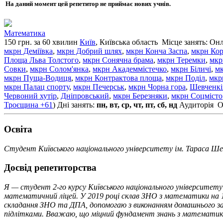
На даний момент цей репетитор не приймає нових учнів.
Математика
150 грн. за 60 хвилин
Київ
, Київська область
Місце занять: Онл
мкрн Деміївка
,
мкрн Добрий шлях
,
мкрн Конча Заспа
,
мкрн Кор
Площа Льва Толстого
,
мкрн Сонячна брама
,
мкрн Теремки
,
мкр
Совки
,
мкрн Солом'янка
,
мкрн Академмістечко
,
мкрн Біличі
,
мк
мкрн Пуща-Водиця
,
мкрн Контрактова площа
,
мкрн Поділ
,
мкр
мкрн Палац спорту
,
мкрн Печерськ
,
мкрн Чорна гора
,
Шевченкі
Червоний хутір
,
Дніпровський
,
мкрн Березняки
,
мкрн Соцмісто
Троєщина
+61
)
Дні занять:
пн, вт, ср, чт, пт, сб, нд
Аудиторія
О
Освiта
Студент Київського національного університету ім. Тараса Ш
Досвід репетиторства
Я — студент 2-го курсу Київського національного університет
математичний ліцей. У 2019 році склав ЗНО з математики на 1
складання ЗНО та ДПА, допомогаю з виконанням домашнього завдан
підлітками. Вважаю, що міцний фундамент знань з математики