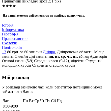
Приватний викладач (досвід 1 рік)
★★★★
На даний момент цей репетитор не приймає нових учнів.
Історія
Інформатика
Географія
Правознавство
Екологія
Політологія
+3
80 грн. за 60 хвилин
Дніпро
, Дніпровська область
Місце
занять: Онлайн
Дні занять:
пн, вт, ср, чт, пт, сб, нд
Аудиторія
Основі класи (5-9)
Середні класи (9-12), ліцеїсти
Студенти
молодших курсів
Студенти старших курсів
Мій розклад
У розкладі зазначено час, коли репетитор потенційно може
займатися з Вами:
Час
Пн
Вт
Ср
Чт
Пт
Сб
Нд
8:00-9:00