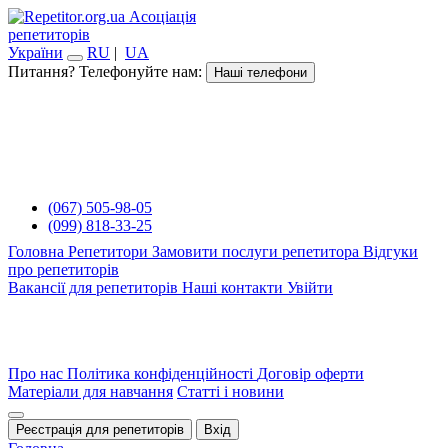
Асоціація
репетиторів
України
RU
|
UA
Питання? Телефонуйте нам:
Наші телефони
(067) 505-98-05
(099) 818-33-25
Головна
Репетитори
Замовити послуги репетитора
Відгуки
про репетиторів
Вакансії для репетиторів
Наші контакти
Увійти
Про нас
Політика конфіденційності
Договір оферти
Матеріали для навчання
Статті і новини
Реєстрація для репетиторів
Вхід