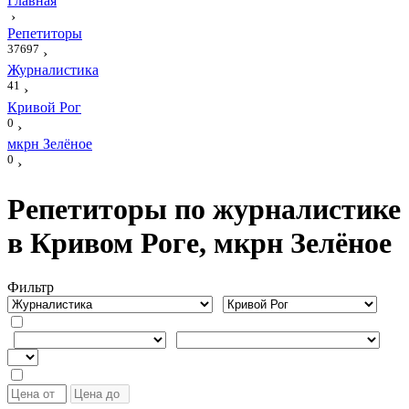
Главная
›
Репетиторы
37697
›
Журналистика
41
›
Кривой Рог
0
›
мкрн Зелёное
0
›
Репетиторы по журналистике
в Кривом Роге, мкрн Зелёное
Фильтр