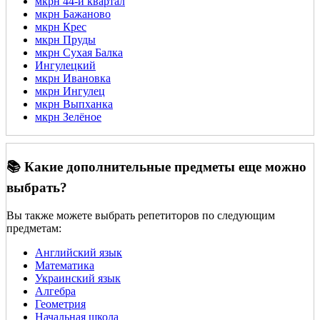
мкрн 44-й квартал
мкрн Бажаново
мкрн Крес
мкрн Пруды
мкрн Сухая Балка
Ингулецкий
мкрн Ивановка
мкрн Ингулец
мкрн Выпханка
мкрн Зелёное
📚 Какие дополнительные предметы еще можно
выбрать?
Вы также можете выбрать репетиторов по следующим
предметам:
Английский язык
Математика
Украинский язык
Алгебра
Геометрия
Начальная школа