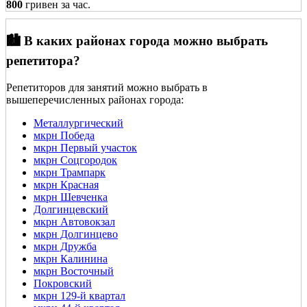
800
гривен за час.
🏙️ В каких районах города можно выбрать
репетитора?
Репетиторов для занятий можно выбрать в
вышеперечисленных районах города:
Металлургический
мкрн Победа
мкрн Первый участок
мкрн Соцгородок
мкрн Трампарк
мкрн Красная
мкрн Шевченка
Долгинцевский
мкрн Автовокзал
мкрн Долгинцево
мкрн Дружба
мкрн Калинина
мкрн Восточный
Покровский
мкрн 129-й квартал