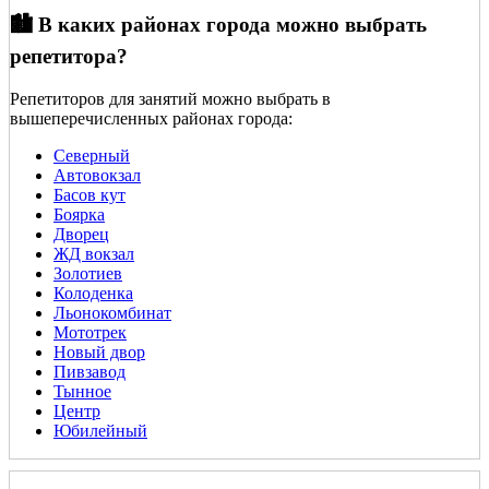
🏙️ В каких районах города можно выбрать
репетитора?
Репетиторов для занятий можно выбрать в
вышеперечисленных районах города:
Северный
Автовокзал
Басов кут
Боярка
Дворец
ЖД вокзал
Золотиев
Колоденка
Льонокомбинат
Мототрек
Новый двор
Пивзавод
Тынное
Центр
Юбилейный