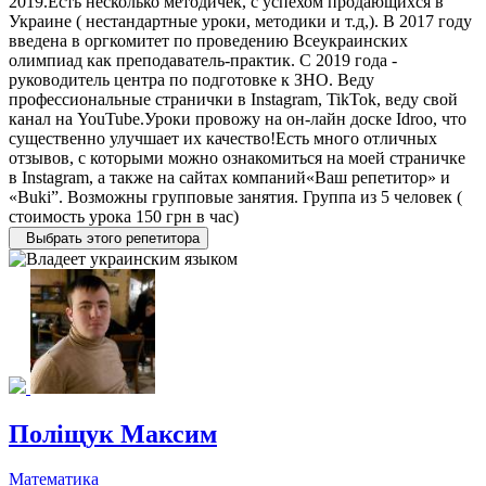
2019.Есть несколько методичек, с успехом продающихся в
Украине ( нестандартные уроки, методики и т.д,). В 2017 году
введена в оргкомитет по проведению Всеукраинских
олимпиад как преподаватель-практик. С 2019 года -
руководитель центра по подготовке к ЗНО. Веду
профессиональные странички в Instagram, TikTok, веду свой
канал на YouTube.Уроки провожу на он-лайн доске Idroo, что
существенно улучшает их качество!Есть много отличных
отзывов, с которыми можно ознакомиться на моей страничке
в Instagram, а также на сайтах компаний«Ваш репетитор» и
«Buki”. Возможны групповые занятия. Группа из 5 человек (
стоимость урока 150 грн в час)
Выбрать этого репетитора
Поліщук Максим
Математика