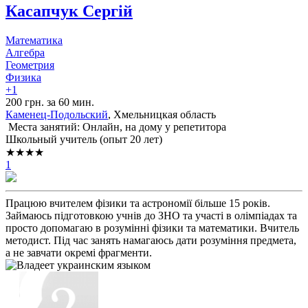
Касапчук Сергій
Математика
Алгебра
Геометрия
Физика
+1
200 грн. за 60 мин.
Каменец-Подольский
, Хмельницкая область
Места занятий: Онлайн, на дому у репетитора
Школьный учитель (опыт 20 лет)
★★★★
1
Працюю вчителем фізики та астрономії більше 15 років.
Займаюсь підготовкою учнів до ЗНО та участі в олімпіадах та
просто допомагаю в розумінні фізики та математики. Вчитель
методист. Під час занять намагаюсь дати розуміння предмета,
а не завчати окремі фрагменти.