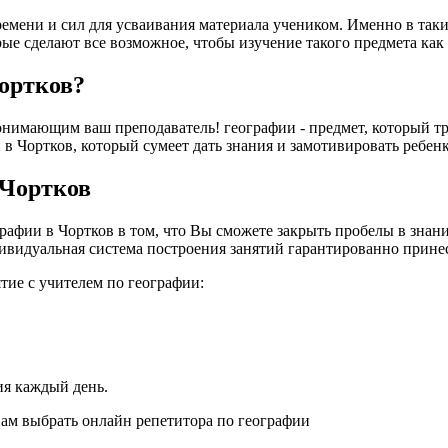
ремени и сил для усваивания материала учеником. Именно в так
рые сделают все возможное, чтобы изучение такого предмета ка
Чортков?
нимающим ваш преподаватель! географии - предмет, который тре
 Чортков, который сумеет дать знания и замотивировать ребенка. 
 Чортков
фии в Чортков в том, что Вы сможете закрыть пробелы в знания
ивидуальная система построения занятий гарантированно принесе
тие с учителем по географии:
ия каждый день.
Вам выбрать онлайн репетитора по географии