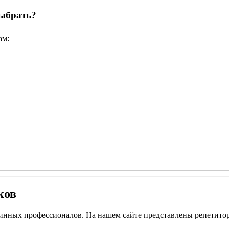
выбрать?
ам:
ков
стинных профессионалов. На нашем сайте представлены репетит