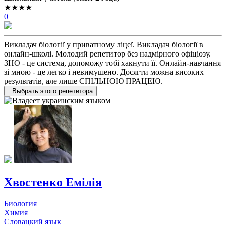
★★★★
0
Викладач біології у приватному ліцеї. Викладач біології в
онлайн-школі. Молодий репетитор без надмірного офіціозу.
ЗНО - це система, допоможу тобі хакнути її. Онлайн-навчання
зі мною - це легко і невимушено. Досягти можна високих
результатів, але лише СПІЛЬНОЮ ПРАЦЕЮ.
Выбрать этого репетитора
Хвостенко Емілія
Биология
Химия
Словацкий язык