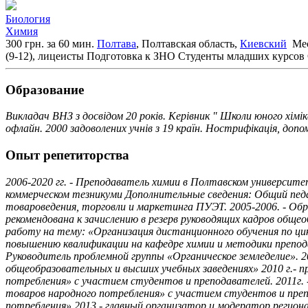
Биология
Химия
300 грн. за 60 мин.
Полтава
, Полтавская область,
Киевский
Мес
(9-12), лицеисты
Подготовка к ЗНО
Студенты младших курсов
Образование
Викладач ВНЗ з досвідом 20 років. Керівник " Школи юного хіміка
офлайн. 2000 задоволених учнів з 19 країн. Нострифікація, доп
Опыт репетиторства
2006-2020 гг. - Преподаватель химии в Полтавском университ
коммерческом тезникуми Дополнительные сведения: Общий пед
товароведения, торговли и маркетинга ПУЭТ. 2005-2006. - Об
рекомендована к зачислению в резерв руководящих кадров обще
работу на тему: «Организация дистанционного обучения по ци
повышению квалификации на кафедре химии и методики преподав
Руководитель проблемной группы «Органическое земледелие». 
общеобразовательных и высших учебных заведениях» 2010 г.- 
потребления» с участием студентов и преподавателей. 2011г.
товаров народного потребления» с участием студентов и преп
потребления» 2013 - главный организатор и модератор регион