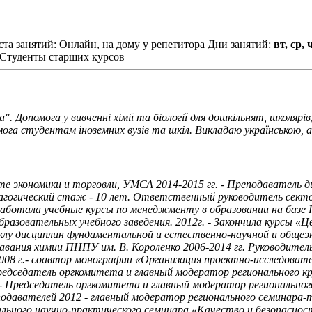
та занятий: Онлайн, на дому у репетитора
Дни занятий:
вт, ср, 
Студенты старших курсов
". Допомога у вивченні хімії та біології для дошкільнят, школярі
омога студентам іноземних вузів та шкіл. Викладаю українською, 
ете экономики и торговли, УМСА 2014-2015 гг. - Преподавател
агогический стаж - 10 лет. Ответственный руководитель сект
работала учебные курсы по менеджменту в образовании на базе 
образовательных учебного заведения. 2012г. - Закончила курсы
клу дисциплин фундаментальной и естественно-научной и общеэ
ания химии ПНПУ им. В. Короленко 2006-2014 гг. Руководитель 
2008 г.- соавтор монографии «Организация проектно-исследоват
председатель оргкомитета и главный модератор регионального к
 - Председатель оргкомитета и главный модератор региональног
одавателей 2012 - главный модератор регионального семинара-
ального научно-практического семинара «Качество и безопаснос