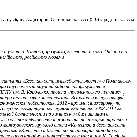
чт, пт, сб, вс
Аудитория
Основные классы (5-9)
Средние классы
в, студентів. Швидко, зрозуміло, весело та цікаво. Онлайн та
англійською, російською мовами
ь дисциплины «Безопасность жизнедеятельности» в Полтавском
ора студенческой научной работы на факультете
ПГПУ им. В. Короленко, прошла управленческую практику и
 «Центра тренинговых технологий». Выполнила выпускающей
кономической подготовки». 2012 - прошла стажировку по
студенческого научного кружка «Радикал». 2008-2014 гг.
ельской деятельности по химическим дисциплинам в
руглого стола «Качество и безопасность товаров народного
о межвузовского круглого стола «Качество и безопасность
тренинга «Качество и безопасность товаров народного
ть товаров народного потребления» с участием К. Грубича,