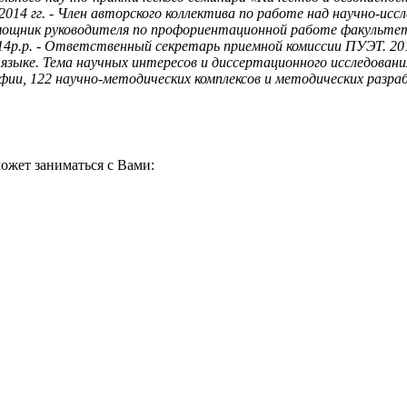
14 гг. - Член авторского коллектива по работе над научно-исс
 Помощник руководителя по профориентационной работе факульт
4р.р. - Ответственный секретарь приемной комиссии ПУЭТ. 2014
языке. Тема научных интересов и диссертационного исследован
афии, 122 научно-методических комплексов и методических раз
ожет заниматься с Вами: