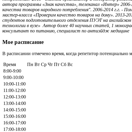
автора программы «Знак качества», телеканал «Интер» 2006-20
качества товаров народного потребления". 2006-2014 г.г. -
мастер-класса «Проверим качество товаров на дому». 2013-201
студентов подготовительного отделения ПУЭТ на английском 
технологии в вузе» Автор более 40 научных статей, 1 моногр
консультант по питанию, специалист по антиэйдж медицине
Мое расписание
В расписании отмечено время, когда репетитор потенциально м
Время
Пн
Вт
Ср
Чт
Пт
Сб
Вс
8:00-9:00
9:00-10:00
10:00-11:00
11:00-12:00
12:00-13:00
13:00-14:00
14:00-15:00
15:00-16:00
16:00-17:00
17:00-18:00