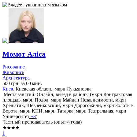
Момот Аліса
Рисование
Живопись
Архитектура
500 грн. за 60 мин.
Киев
, Киевская область, мкрн Лукьяновка
Места занятий: Онлайн, выезд в районы (
мкрн Контрактовая
площадь,
мкрн Подол,
мкрн Майдан Независимости,
мкрн
Хрещатик,
Шевченковский,
мкрн Дорогожичи,
мкрн Золотые
Ворота,
мкрн КПИ,
мкрн Татарка,
мкрн Театральная,
мкрн
Университет
+8
)
Частный преподаватель (опыт 4 года)
★★★★
1