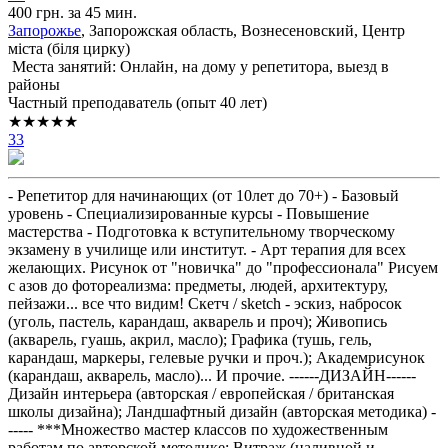
400 грн. за 45 мин.
Запорожье
, Запорожская область, Вознесеновский, Центр
міста (біля цирку)
Места занятий: Онлайн, на дому у репетитора, выезд в
районы
Частный преподаватель (опыт 40 лет)
★★★★★
33
- Репетитор для начинающих (от 10лет до 70+) - Базовый
уровень - Специализированные курсы - Повышение
мастерства - Подготовка к вступительному творческому
экзамену в училище или институт. - Арт терапия для всех
желающих. Рисунок от "новичка" до "профессионала" Рисуем
с азов до фотореализма: предметы, людей, архитектуру,
пейзажи... все что видим! Скетч / sketch - эскиз, набросок
(уголь, пастель, карандаш, акварель и проч); Живопись
(акварель, гуашь, акрил, масло); Графика (тушь, гель,
карандаш, маркеры, гелевые ручки и проч.); Академрисунок
(карандаш, акварель, масло)... И прочие. ------ДИЗАЙН------
Дизайн интерьера (авторская / европейская / британская
школы дизайна); Ландшафтный дизайн (авторская методика) -
----- ***Множество мастер классов по художественным
работам по авторской методике: Витраж (наливной и