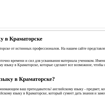
у в Краматорске
торске от истинных профессионалов. На нашем сайте представл
аточно времени и сил для усваивания материала учеником. Имен
у языку в Краматорске, которые сделают все возможное, чтобы 
языку в Краматорске?
нимающим ваш преподаватель! английскому языку - предмет, кот
йскому языку в Краматорске, который сумеет дать знания и замот