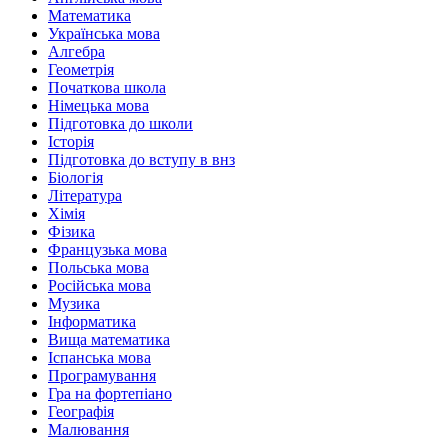
Математика
Українська мова
Алгебра
Геометрія
Початкова школа
Німецька мова
Підготовка до школи
Історія
Підготовка до вступу в внз
Біологія
Література
Хімія
Фізика
Французька мова
Польська мова
Російська мова
Музика
Інформатика
Вища математика
Іспанська мова
Програмування
Гра на фортепіано
Географія
Малювання