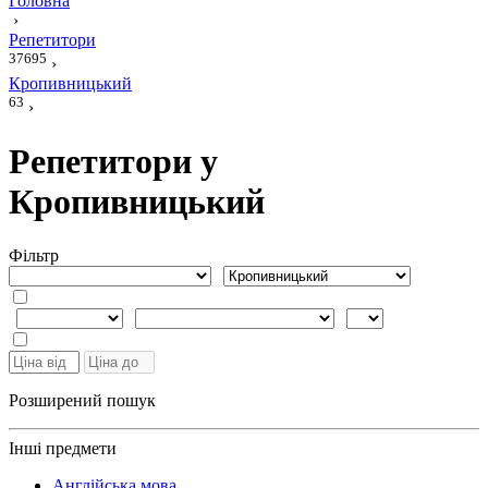
Головна
›
Репетитори
37695
›
Кропивницький
63
›
Репетитори у
Кропивницький
Фiльтр
Розширений пошук
Інші предмети
Англійська мова