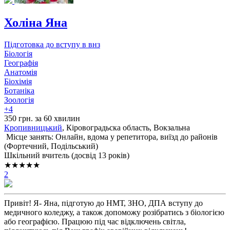
Холіна Яна
Підготовка до вступу в внз
Біологія
Географія
Анатомія
Біохімія
Ботаніка
Зоологія
+4
350 грн. за 60 хвилин
Кропивницький
, Кіровоградьска область, Вокзальна
Місце занять: Онлайн, вдома у репетитора, виїзд до районів
(
Фортечний,
Подільський
)
Шкільний вчитель (досвід 13 років)
★★★★★
2
Привіт! Я- Яна, підготую до НМТ, ЗНО, ДПА вступу до
медичного коледжу, а також допоможу розібратись з біологією
або географією. Працюю під час відключень світла,