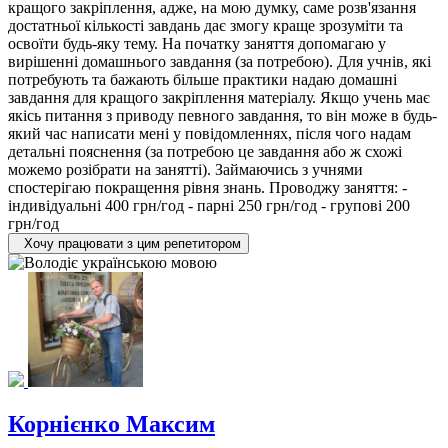
кращого закріплення, адже, на мою думку, саме розв'язання
достатньої кількості завдань дає змогу краще зрозуміти та
освоїти будь-яку тему. На початку заняття допомагаю у
вирішенні домашнього завдання (за потребою). Для учнів, які
потребують та бажають більше практики надаю домашні
завдання для кращого закріплення матеріалу. Якщо учень має
якісь питання з приводу певного завдання, то він може в будь-
який час написати мені у повідомленнях, після чого надам
детальні пояснення (за потребою це завдання або ж схожі
можемо розібрати на занятті). Займаючись з учнями
спостерігаю покращення рівня знань. Проводжу заняття: -
індивідуальні 400 грн/год - парні 250 грн/год - групові 200
грн/год
Хочу працювати з цим репетитором
Корнієнко Максим