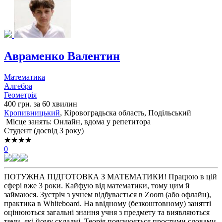
Авраменко Валентин
Математика
Алгебра
Геометрія
400 грн. за 60 хвилин
Кропивницький
, Кіровоградьска область, Подільський
Місце занять: Онлайн, вдома у репетитора
Cтудент (досвід 3 року)
★★★★
0
ПОТУЖНА ПІДГОТОВКА З МАТЕМАТИКИ! Працюю в цій
сфері вже 3 роки. Кайфую від математики, тому цим й
займаюся. Зустріч з учнем відбувається в Zoom (або офлайн),
практика в Whiteboard. На ввідному (безкоштовному) занятті
оцінюються загальні знання учня з предмету та виявляються
теми, які йому складні. Теорія пояснюється простими словами.