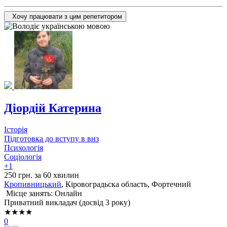
Хочу працювати з цим репетитором
Діордій Катерина
Історія
Підготовка до вступу в внз
Психологія
Соціологія
+1
250 грн. за 60 хвилин
Кропивницький
, Кіровоградьска область, Фортечний
Місце занять: Онлайн
Приватний викладач (досвід 3 року)
★★★★
0