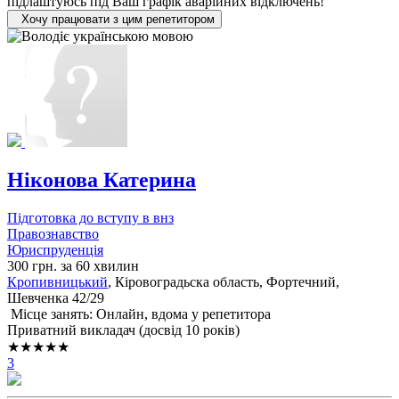
підлаштуюсь під Ваш графік аварійних відключень!
Хочу працювати з цим репетитором
Ніконова Катерина
Підготовка до вступу в внз
Правознавство
Юриспруденція
300 грн. за 60 хвилин
Кропивницький
, Кіровоградьска область, Фортечний,
Шевченка 42/29
Місце занять: Онлайн, вдома у репетитора
Приватний викладач (досвід 10 років)
★★★★★
3