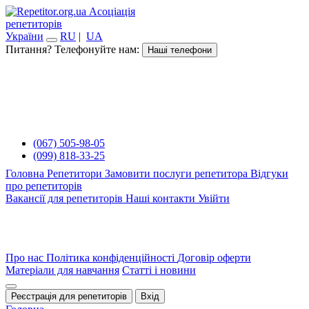
Асоціація
репетиторів
України
RU
|
UA
Питання? Телефонуйте нам:
Наші телефони
(067) 505-98-05
(099) 818-33-25
Головна
Репетитори
Замовити послуги репетитора
Відгуки
про репетиторів
Вакансії для репетиторів
Наші контакти
Увійти
Про нас
Політика конфіденційності
Договір оферти
Матеріали для навчання
Статті і новини
Реєстрація для репетиторів
Вхід