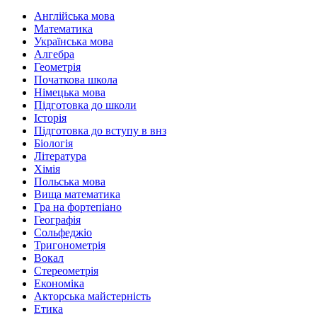
Англійська мова
Математика
Українська мова
Алгебра
Геометрія
Початкова школа
Німецька мова
Підготовка до школи
Історія
Підготовка до вступу в внз
Біологія
Література
Хімія
Польська мова
Вища математика
Гра на фортепіано
Географія
Сольфеджіо
Тригонометрія
Вокал
Стереометрія
Економіка
Акторська майстерність
Етика