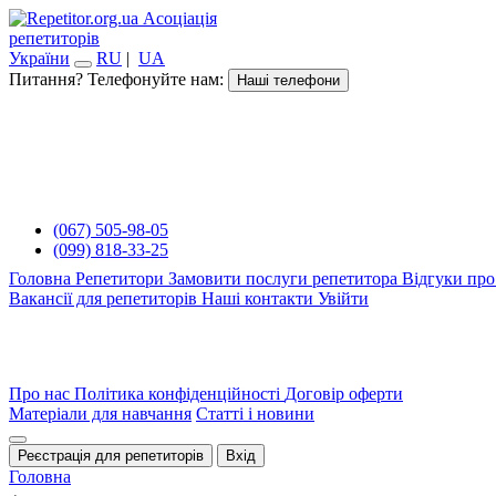
Асоціація
репетиторів
України
RU
|
UA
Питання? Телефонуйте нам:
Наші телефони
(067) 505-98-05
(099) 818-33-25
Головна
Репетитори
Замовити послуги репетитора
Відгуки про
Вакансії для репетиторів
Наші контакти
Увійти
Про нас
Політика конфіденційності
Договір оферти
Матеріали для навчання
Статті і новини
Реєстрація для репетиторів
Вхід
Головна