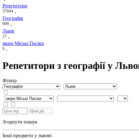
›
Репетитори
37694
›
Географія
608
›
Львів
27
›
мкрн Міські Пасіки
0
›
Репетитори з географії у Льво
Фiльтр
Згорнути пошук
Інші предмети у львові