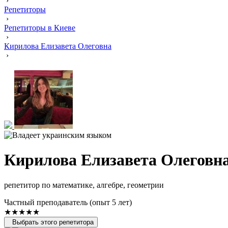
›
Репетиторы
›
Репетиторы в Киеве
›
Кирилова Елизавета Олеговна
›
Кирилова Елизавета Олеговн
репетитор по математике, алгебре, геометрии
Частный преподаватель (опыт 5 лет)
★★★★★
Выбрать этого репетитора