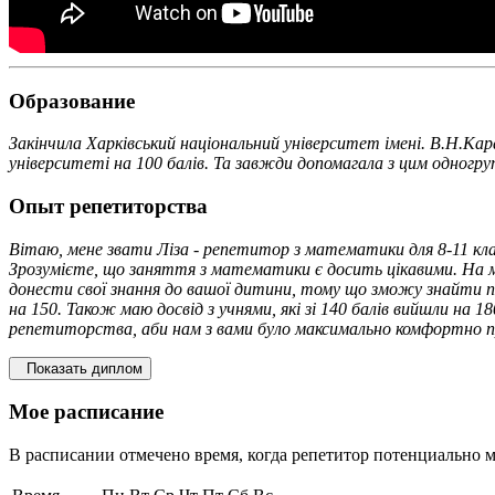
Образование
Закінчила Харківський національний університет імені. В.Н.Ка
університеті на 100 балів. Та завжди допомагала з цим одногру
Опыт репетиторства
Вітаю, мене звати Ліза - репетитор з математики для 8-11 кл
Зрозумієте, що заняття з математики є досить цікавими. На м
донести свої знання до вашої дитини, тому що зможу знайти підхі
на 150. Також маю досвід з учнями, які зі 140 балів вийшли на 
репетиторства, аби нам з вами було максимально комфортно п
Показать диплом
Мое расписание
В расписании отмечено время, когда репетитор потенциально м