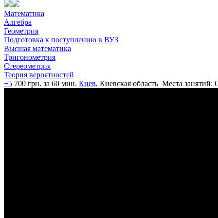
Математика
Алгебра
Геометрия
Подготовка к поступлению в ВУЗ
Высшая математика
Тригонометрия
Стереометрия
Теория вероятностей
+5
700 грн. за 60 мин.
Киев
, Киевская область
Места занятий: 