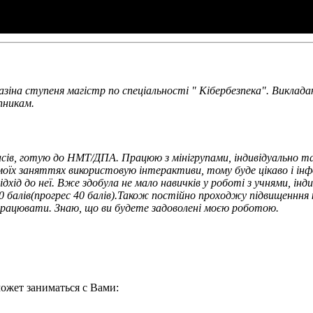
разіна ступеня магістр по спеціальності " Кібербезпека". Викла
пникам.
асів, готую до НМТ/ДПА. Працюю з мінігрупами, індивідуально 
оїх заняттях використовую інтерактиви, тому буде цікаво і ін
д до неї. Вже здобула не мало навичків у роботі з учнями, індиві
180 балів(прогрес 40 балів).Також постійно проходжу підвищенння
рацювати. Знаю, що ви будете задоволені моєю роботою.
ожет заниматься с Вами: