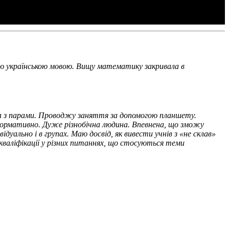
даю українською мовою. Вищу математику закривала в
та з парами. Проводжу заняття за допомогою планшету.
формативно. Дуже різнобічна людина. Впевнена, що зможу
дуально і в групах. Маю досвід, як вивести учнів з «не склав»
 кваліфікації у різних питаннях, що стосуються теми