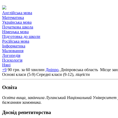
Англійська мова
Математика
Українська мова
Початкова школа
Німецька мова
Підготовка до школи
Російська мова
Інформатика
Малювання
Логопедія
Психологія
Няні
+9
90 грн. за 60 хвилин
Дніпро
, Дніпровська область
Місце заня
Основі класи (5-9)
Середні класи (9-12), ліцеїсти
Освiта
Освіта вища, закінчила Луганський Національний Університет у
бажанням замовника.
Досвід репетиторства