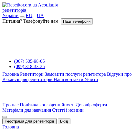
Асоціація
репетиторів
України
RU
|
UA
Питання? Телефонуйте нам:
Наші телефони
(067) 505-98-05
(099) 818-33-25
Головна
Репетитори
Замовити послуги репетитора
Відгуки про
Вакансії для репетиторів
Наші контакти
Увійти
Про нас
Політика конфіденційності
Договір оферти
Матеріали для навчання
Статті і новини
Реєстрація для репетиторів
Вхід
Головна